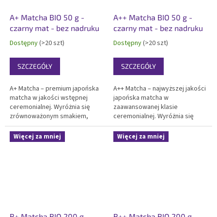
A+ Matcha BIO 50 g -
A++ Matcha BIO 50 g -
czarny mat - bez nadruku
czarny mat - bez nadruku
Dostępny
(>20 szt)
Dostępny
(>20 szt)
SZCZEGÓŁY
SZCZEGÓŁY
A+ Matcha – premium japońska
A++ Matcha – najwyższej jakości
matcha w jakości wstępnej
japońska matcha w
ceremonialnej. Wyróżnia się
zaawansowanej klasie
zrównoważonym smakiem,
ceremonialnej. Wyróżnia się
bogatym aromatem i gładką
pełnym, lekko słodkim
konsystencją. W pełni
smakiem, aksamitną
Więcej za mniej
Więcej za mniej
przebadana laboratoryjnie.
konsystencją i wyrazistym
Elegancki 50g czarny matowy
aromatem. Wysoka zawartość
doypack bez nadruku do
antyoksydantów i L-teaniny.
własnego...
Elegancki 50g czarny...
B+ Matcha BIO 200 g -
B++ Matcha BIO 200 g -