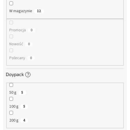
a
n
W magazynie
12
i
e
p
Promocja
0
r
o
Nowość
0
d
u
Polecany
k
0
t
ó
Doypack
?
w
50 g
5
100 g
5
200 g
4