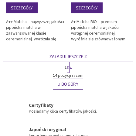
SZCZEGÓŁY
SZCZEGÓŁY
A++ Matcha – najwyższej jakości
A+ Matcha BIO – premium
japońska matcha w
japońska matcha w jakości
zaawansowanej klasie
wstępnej ceremonialnej.
ceremonialnej. Wyróżnia się
Wyróżnia się zrównoważonym
pełnym, lekko słodkim
smakiem, bogatym aromatem i
smakiem, aksamitną
gładką konsystencją.
konsystencją i wyrazistym
Certyfikowana BIO, w pełni
ZAŁADUJ JESZCZE 2
aromatem. Wysoka zawartość
przebadana laboratoryjnie.
P
1
2
antyoksydantów i L-teaniny.
Profesjonalny 200g czarny
a
K
Elegancki 100g czarny...
matowy doypack...
g
14
pozycji razem
o
i
n
DO GÓRY
n
t
a
r
c
j
o
Certyfikaty
a
l
Posiadamy kilka certyfikatów jakości.
k
i
l
Japoński oryginał
i
Importujemy wyłącznie z Japonii.