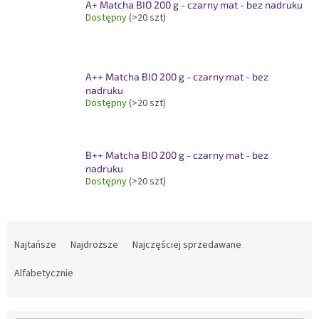
A+ Matcha BIO 200 g - czarny mat - bez nadruku
Dostępny
(>20 szt)
A++ Matcha BIO 200 g - czarny mat - bez
nadruku
Dostępny
(>20 szt)
B++ Matcha BIO 200 g - czarny mat - bez
nadruku
Dostępny
(>20 szt)
S
o
Najtańsze
Najdroższe
Najczęściej sprzedawane
r
t
Alfabetycznie
o
w