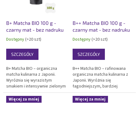
B+ Matcha BIO 100 g -
B++ Matcha BIO 100 g -
czarny mat - bez nadruku
czarny mat - bez nadruku
Dostępny
(>20 szt)
Dostępny
(>20 szt)
SZCZEGÓŁY
SZCZEGÓŁY
B+ Matcha BIO – organiczna
B++ Matcha BIO – rafinowana
matcha kulinarna z Japonii.
organiczna matcha kulinarna z
Wyróżnia się wyrazistym
Japonii. Wyróżnia się
smakiem i intensywnie zielonym
łagodniejszym, bardziej
kolorem. Idealna do smoothie,
zrównoważonym smakiem w
pieczenia, lodów i zastosowań
porównaniu z B+ i pięknym
Więcej za mniej
Więcej za mniej
gastronomicznych.
zielonym kolorem. Idealna do
Certyfikowana jakość BIO.
premium smoothie, deserów i
Elegancki 100g czarny matowy...
gastronomii. Certyfikowana
jakość...