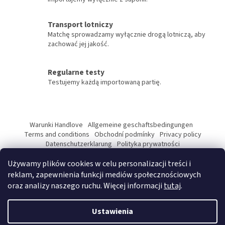
s
t
y
Transport lotniczy
Matchę sprowadzamy wyłącznie drogą lotniczą, aby
zachować jej jakość.
Regularne testy
Testujemy każdą importowaną partię.
S
t
Warunki Handlove
Allgemeine geschaftsbedingungen
o
Terms and conditions
Obchodní podmínky
Privacy policy
p
Datenschutzerklarung
Polityka prywatności
Podmínky ochrany osobních údajů
k
Używamy plików cookies w celu personalizacji treści i
a
reklam, zapewnienia funkcji mediów społecznościowych
oraz analizy naszego ruchu. Więcej informacji
tutaj
.
Opracował Shoptet Premium
Ustawienia