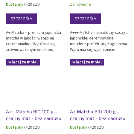
Dostępny
(>20 szt)
Zamówione
SZCZEGÓŁY
SZCZEGÓŁY
A+ Matcha – premium japońska
A+++ Matcha – absolutny szczyt
matcha w jakości wstępnej
japońskiej ceremonialnej
ceremonialnej. Wyróżnia się
matchy z prefektury Kagoshima.
zrównoważonym smakiem,
Wyróżnia się wyśmienicie
bogatym aromatem i gładką
słodkim, bogatym w umami
konsystencją. W pełni
smakiem, żywym
Więcej za mniej
Więcej za mniej
przebadana laboratoryjnie.
szmaragdowym kolorem i
Elegancki 100g czarny matowy
jedwabistą konsystencją.
doypack bez nadruku do
Najwyższa zawartość L-teaniny i
własnego...
antyoksydantów....
A++ Matcha BIO 100 g -
A+ Matcha BIO 200 g -
czarny mat - bez nadruku
czarny mat - bez nadruku
Dostępny
(>20 szt)
Dostępny
(>20 szt)