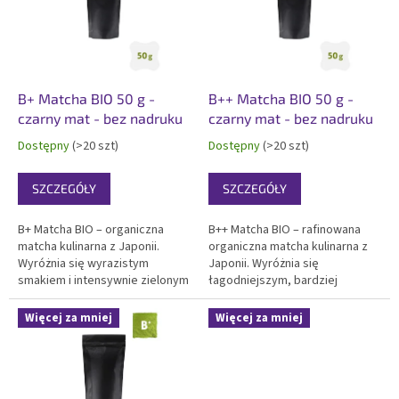
t
a
p
r
o
d
B+ Matcha BIO 50 g -
B++ Matcha BIO 50 g -
u
czarny mat - bez nadruku
czarny mat - bez nadruku
k
Dostępny
(>20 szt)
Dostępny
(>20 szt)
t
ó
SZCZEGÓŁY
SZCZEGÓŁY
w
B+ Matcha BIO – organiczna
B++ Matcha BIO – rafinowana
matcha kulinarna z Japonii.
organiczna matcha kulinarna z
Wyróżnia się wyrazistym
Japonii. Wyróżnia się
smakiem i intensywnie zielonym
łagodniejszym, bardziej
kolorem. Idealna do smoothie,
zrównoważonym smakiem w
pieczenia, lodów i zastosowań
porównaniu z B+ i pięknym
Więcej za mniej
Więcej za mniej
gastronomicznych.
zielonym kolorem. Idealna do
Certyfikowana jakość BIO.
premium smoothie, deserów i
Elegancki 50g czarny matowy...
gastronomii. Certyfikowana
jakość...