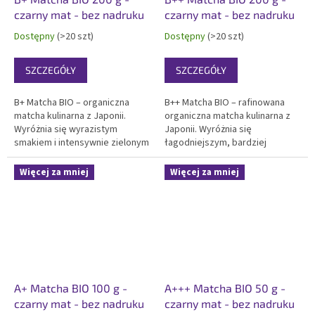
czarny mat - bez nadruku
czarny mat - bez nadruku
Dostępny
(>20 szt)
Dostępny
(>20 szt)
SZCZEGÓŁY
SZCZEGÓŁY
B+ Matcha BIO – organiczna
B++ Matcha BIO – rafinowana
matcha kulinarna z Japonii.
organiczna matcha kulinarna z
Wyróżnia się wyrazistym
Japonii. Wyróżnia się
smakiem i intensywnie zielonym
łagodniejszym, bardziej
kolorem. Idealna do smoothie,
zrównoważonym smakiem w
pieczenia, lodów i zastosowań
porównaniu z B+ i pięknym
Więcej za mniej
Więcej za mniej
gastronomicznych.
zielonym kolorem. Idealna do
Certyfikowana jakość BIO.
premium smoothie, deserów i
Profesjonalny 200g czarny
gastronomii. Certyfikowana
matowy...
jakość...
A+ Matcha BIO 100 g -
A+++ Matcha BIO 50 g -
czarny mat - bez nadruku
czarny mat - bez nadruku