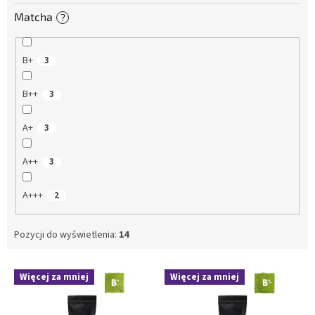
Matcha
?
B+
3
B++
3
A+
3
A++
3
A+++
2
Pozycji do wyświetlenia:
14
L
Więcej za mniej
Więcej za mniej
i
s