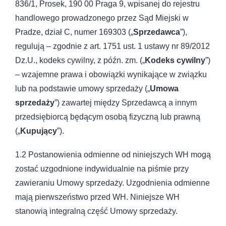
836/1, Prosek, 190 00 Praga 9, wpisanej do rejestru
handlowego prowadzonego przez Sąd Miejski w
Pradze, dział C, numer 169303 („
Sprzedawca
”),
regulują – zgodnie z art. 1751 ust. 1 ustawy nr 89/2012
Dz.U., kodeks cywilny, z późn. zm. („
Kodeks cywilny
”)
– wzajemne prawa i obowiązki wynikające w związku
lub na podstawie umowy sprzedaży („
Umowa
sprzedaży
”) zawartej między Sprzedawcą a innym
przedsiębiorcą będącym osobą fizyczną lub prawną
(„
Kupujący
”).
1.2 Postanowienia odmienne od niniejszych WH mogą
zostać uzgodnione indywidualnie na piśmie przy
zawieraniu Umowy sprzedaży. Uzgodnienia odmienne
mają pierwszeństwo przed WH. Niniejsze WH
stanowią integralną część Umowy sprzedaży.