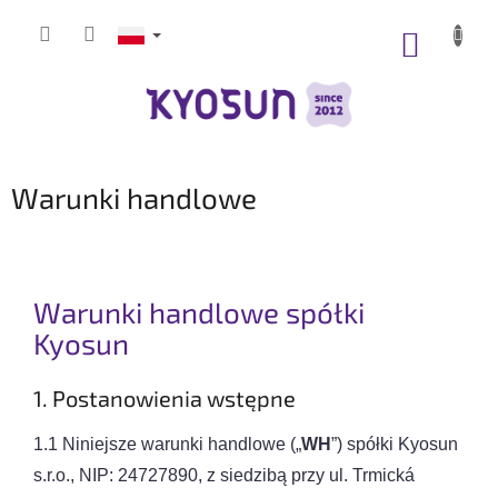
Przejść
do
KOSZY
treści
Warunki handlowe
Warunki handlowe spółki
Kyosun
1. Postanowienia wstępne
1.1 Niniejsze warunki handlowe („
WH
”) spółki Kyosun
s.r.o., NIP: 24727890, z siedzibą przy ul. Trmická