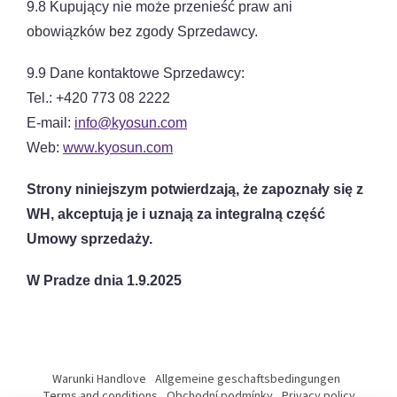
9.8 Kupujący nie może przenieść praw ani
obowiązków bez zgody Sprzedawcy.
9.9 Dane kontaktowe Sprzedawcy:
Tel.: +420 773 08 2222
E-mail:
info@kyosun.com
Web:
www.kyosun.com
Strony niniejszym potwierdzają, że zapoznały się z
WH, akceptują je i uznają za integralną część
Umowy sprzedaży.
W Pradze dnia 1.9.2025
S
t
Warunki Handlove
Allgemeine geschaftsbedingungen
o
Terms and conditions
Obchodní podmínky
Privacy policy