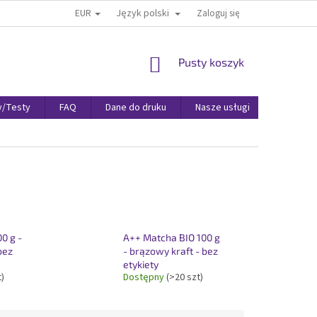
EUR
Język polski
Zaloguj się
KOSZYK
Pusty koszyk
y/Testy
FAQ
Dane do druku
Nasze usługi
Warunki 
0 g -
A++ Matcha BIO 100 g
bez
- brązowy kraft - bez
etykiety
t)
Dostępny
(>20 szt)