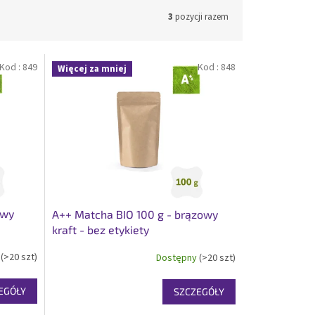
3
pozycji razem
Kod :
849
Kod :
848
Więcej za mniej
owy
A++ Matcha BIO 100 g - brązowy
kraft - bez etykiety
y
(>20 szt)
Dostępny
(>20 szt)
EGÓŁY
SZCZEGÓŁY