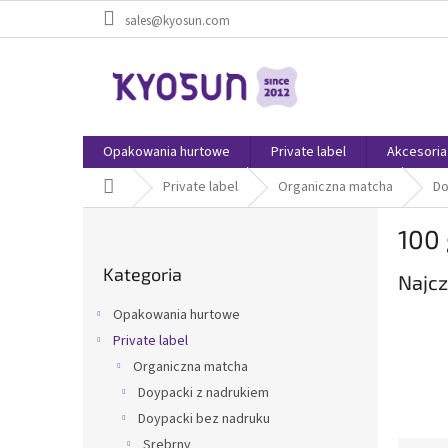
Przejść
sales@kyosun.com
do
treści
Opakowania hurtowe
Private label
Akcesoria
Home
Private label
Organiczna matcha
Do
P
100
a
Pominąć
s
Kategoria
kategorie
Najcz
e
k
Opakowania hurtowe
b
Private label
o
Organiczna matcha
c
z
Doypacki z nadrukiem
n
Doypacki bez nadruku
y
Srebrny