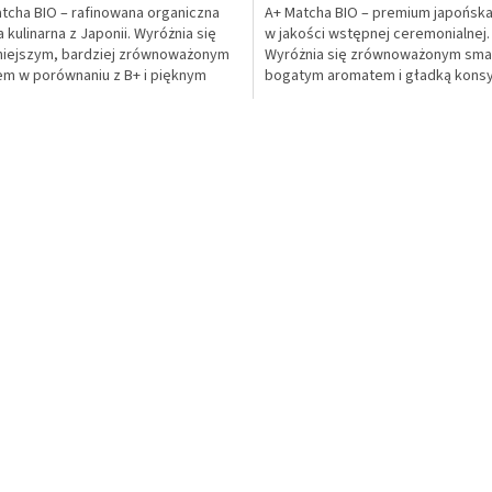
tcha BIO – rafinowana organiczna
A+ Matcha BIO – premium japońsk
 kulinarna z Japonii. Wyróżnia się
w jakości wstępnej ceremonialnej.
niejszym, bardziej zrównoważonym
Wyróżnia się zrównoważonym sma
m w porównaniu z B+ i pięknym
bogatym aromatem i gładką konsy
ym kolorem. Idealna do premium
Certyfikowana BIO, w pełni przeb
ie, deserów i gastronomii.
laboratoryjnie. Profesjonalny 100g
K
jonalny 100g...
ekologiczny doypack z...
o
n
t
r
o
l
k
i
l
i
s
t
y