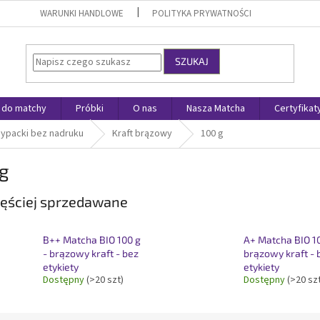
WARUNKI HANDLOWE
POLITYKA PRYWATNOŚCI
SZUKAJ
 do matchy
Próbki
O nas
Nasza Matcha
Certyfikat
ypacki bez nadruku
Kraft brązowy
100 g
 g
ęściej sprzedawane
B++ Matcha BIO 100 g
A+ Matcha BIO 10
- brązowy kraft - bez
brązowy kraft - 
etykiety
etykiety
Dostępny
(>20 szt)
Dostępny
(>20 sz