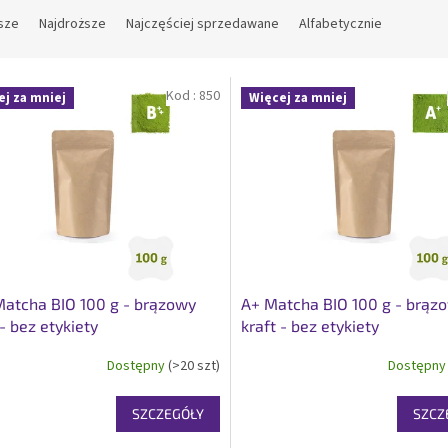
sze
Najdroższe
Najczęściej sprzedawane
Alfabetycznie
Kod :
850
ej za mniej
Więcej za mniej
atcha BIO 100 g - brązowy
A+ Matcha BIO 100 g - brąz
 - bez etykiety
kraft - bez etykiety
Dostępny
(>20 szt)
Dostępn
SZCZEGÓŁY
SZCZ