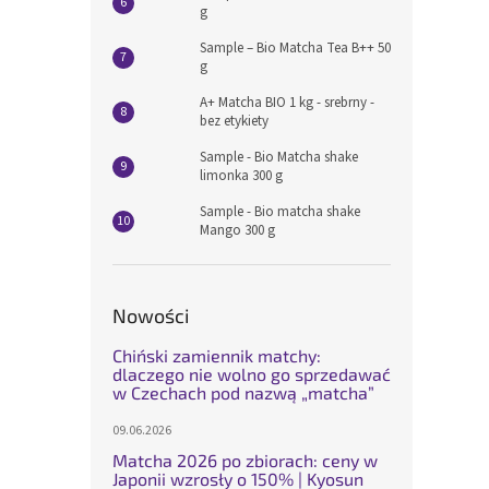
g
Sample – Bio Matcha Tea B++ 50
g
A+ Matcha BIO 1 kg - srebrny -
bez etykiety
Sample - Bio Matcha shake
limonka 300 g
Sample - Bio matcha shake
Mango 300 g
Nowości
Chiński zamiennik matchy:
dlaczego nie wolno go sprzedawać
w Czechach pod nazwą „matcha”
09.06.2026
Matcha 2026 po zbiorach: ceny w
Japonii wzrosły o 150% | Kyosun