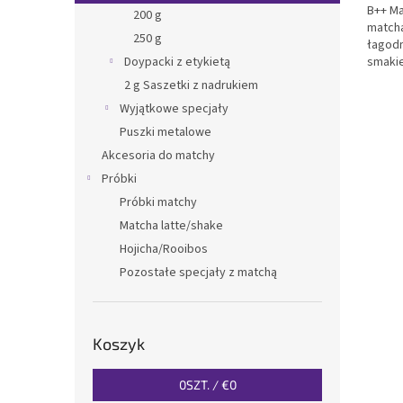
B++ Ma
200 g
matcha
250 g
łagod
smakie
Doypacki z etykietą
zielon
2 g Saszetki z nadrukiem
smooth
Wyjątkowe specjały
Profes
Puszki metalowe
Akcesoria do matchy
Próbki
Próbki matchy
Matcha latte/shake
Hojicha/Rooibos
Pozostałe specjały z matchą
Koszyk
0
SZT. /
€0