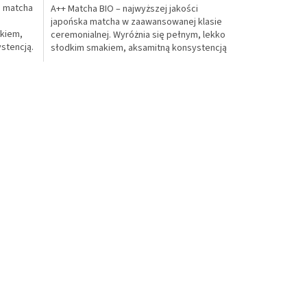
a matcha
A++ Matcha BIO – najwyższej jakości
japońska matcha w zaawansowanej klasie
kiem,
ceremonialnej. Wyróżnia się pełnym, lekko
stencją.
słodkim smakiem, aksamitną konsystencją
adana
i wyrazistym aromatem. Wysoka zawartość
antyoksydantów i L-teaniny. Profesjonalny
100g...