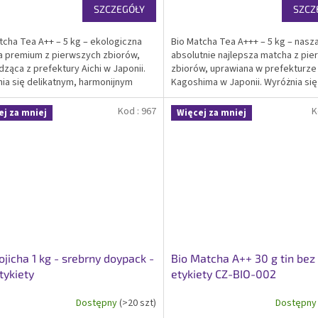
SZCZEGÓŁY
SZCZ
tcha Tea A++ – 5 kg – ekologiczna
Bio Matcha Tea A+++ – 5 kg – nasz
 premium z pierwszych zbiorów,
absolutnie najlepsza matcha z pi
ząca z prefektury Aichi w Japonii.
zbiorów, uprawiana w prefekturze
ia się delikatnym, harmonijnym
Kagoshima w Japonii. Wyróżnia się
m, intensywnie zielonym kolorem i
delikatnym słodkim smakiem najw
ą zawartością aminokwasów.
jakości, maksymalną zawartością
Kod :
967
K
ej za mniej
Więcej za mniej
kowana bio i...
aminokwasów i energii....
ojicha 1 kg - srebrny doypack -
Bio Matcha A++ 30 g tin bez
tykiety
etykiety CZ-BIO-002
Dostępny
(>20 szt)
Dostępn