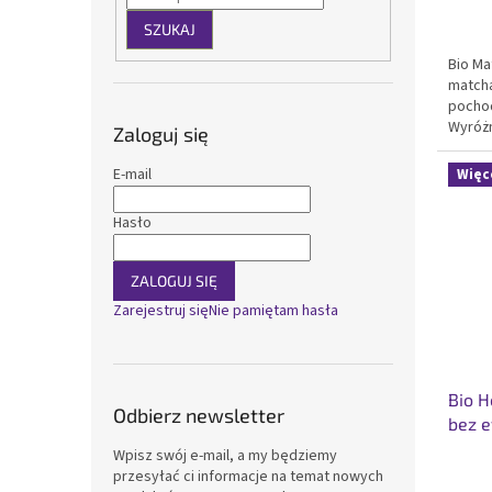
SZUKAJ
Bio Ma
matcha
pochod
Wyróżn
Zaloguj się
smakie
wysok
E-mail
Więc
Certyfi
Hasło
ZALOGUJ SIĘ
Zarejestruj się
Nie pamiętam hasła
Bio H
Odbierz newsletter
bez e
Wpisz swój e-mail, a my będziemy
przesyłać ci informacje na temat nowych