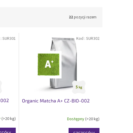
22
pozycji razem
 :
SUR301
Kod :
SUR302
-002
Organic Matcha A+ CZ-BIO-002
y
(>20 kg)
Dostępny
(>20 kg)
EGÓŁY