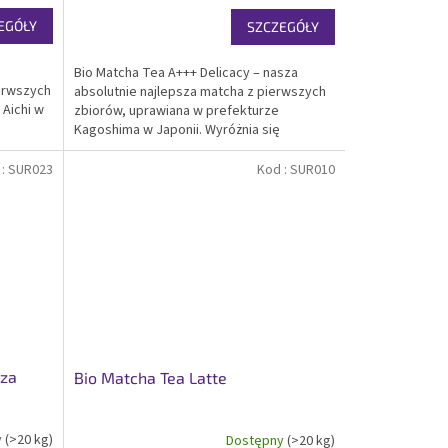
EGÓŁY
SZCZEGÓŁY
Bio Matcha Tea A+++ Delicacy – nasza
erwszych
absolutnie najlepsza matcha z pierwszych
 Aichi w
zbiorów, uprawiana w prefekturze
Kagoshima w Japonii. Wyróżnia się
e
delikatnym słodkim smakiem najwyższej
ością
jakości, maksymalną zawartością
 :
SUR023
Kod :
SUR010
.
aminokwasów i energii....
cza
Bio Matcha Tea Latte
y
(>20 kg)
Dostępny
(>20 kg)