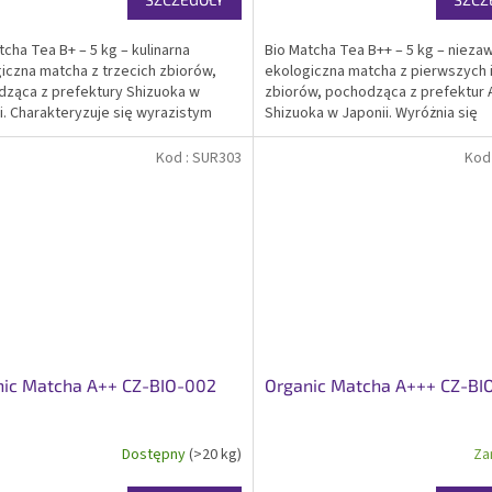
tcha Tea B+ – 5 kg – kulinarna
Bio Matcha Tea B++ – 5 kg – niez
iczna matcha z trzecich zbiorów,
ekologiczna matcha z pierwszych i
ząca z prefektury Shizuoka w
zbiorów, pochodząca z prefektur Ai
i. Charakteryzuje się wyrazistym
Shizuoka w Japonii. Wyróżnia się
m z wyższą nutą cierpkości i dobrą
delikatnym smakiem z lekką nutą
ością antyoksydantów.
cierpkości, wysoką zawartością
Kod :
SUR303
Kod
ikowana bio. Idealna...
antyoksydantów i przyjemnym...
nic Matcha A++ CZ-BIO-002
Organic Matcha A+++ CZ-BI
Dostępny
(>20 kg)
Za