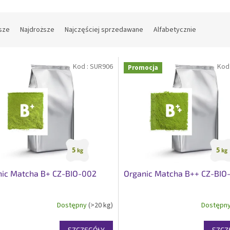
sze
Najdroższe
Najczęściej sprzedawane
Alfabetycznie
Kod :
SUR906
Kod
Promocja
nic Matcha B+ CZ-BIO-002
Organic Matcha B++ CZ-BIO
Dostępny
(>20 kg)
Dostępn
SZCZEGÓŁY
SZCZ