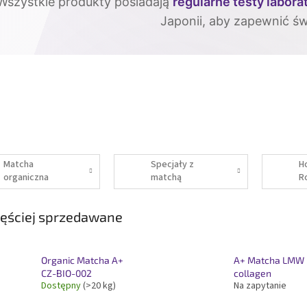
Wszystkie produkty posiadają
regularne testy labora
Japonii, aby zapewnić św
Matcha
Specjały z
Ho
organiczna
matchą
R
ęściej sprzedawane
Organic Matcha A+
A+ Matcha LMW
CZ-BIO-002
collagen
Dostępny
(>20 kg)
Na zapytanie