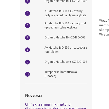
Organic Matcha B++ CZ-BIO-002
A+ Matcha BIO 100 g - czarny
połysk - przednia i tylna etykieta
Wegańs
A+ Matcha BIO 100 g - biały mat
matcha
- przednia i tylna etykieta
skomp
Wystar
Organic Matcha B+ CZ-BIO-002
szybko
kg (33
A+ Matcha BIO 250 g - saszetka z
gastron
nadrukiem
Organic Matcha A++ CZ-BIO-002
Trzepaczka bambusowa
(Chasen)
Nowości
Chiński zamiennik matchy:
dlaczego nie wolno go sprzedawać