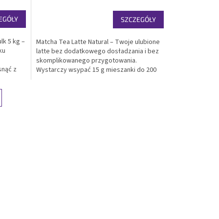
EGÓŁY
SZCZEGÓŁY
lk 5 kg –
Matcha Tea Latte Natural – Twoje ulubione
ku
latte bez dodatkowego dosładzania i bez
skomplikowanego przygotowania.
snąć z
Wystarczy wsypać 15 g mieszanki do 200
ml wody, dobrze wstrząsnąć i gotowe.
porcji)
Łatwe, szybkie i pyszne przygotowanie o
każdej porze dnia....