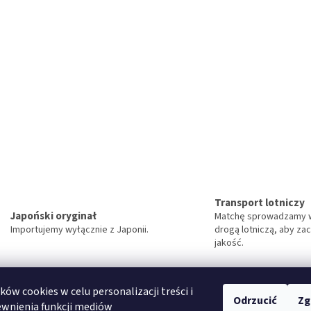
s
t
y
Transport lotniczy
Japoński oryginał
Matchę sprowadzamy 
Importujemy wyłącznie z Japonii.
drogą lotniczą, aby za
jakość.
ów cookies w celu personalizacji treści i
Odrzucić
Zg
edingungen
Terms and conditions
Obchodní podmínky
Privacy policy
D
ewnienia funkcji mediów