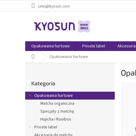
Przejść
sales@kyosun.com
do
treści
Opakowania hurtowe
Private label
Akcesoria
Home
Opakowania hurtowe
P
Opa
a
Pominąć
s
Kategoria
kategorie
e
k
Opakowania hurtowe
b
Matcha organiczna
o
Specjały z matchą
c
z
Hojicha i Rooibos
n
Private label
y
Akcesoria do matchy