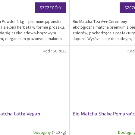
SZCZEGÓŁY
SZCZ
a Powder 1 kg – premium japońska
Bio Matcha Tea A++ Ceremony –
a zielona herbata w formie proszku.
ekologiczna matcha premium z pi
nia się czekoladowo-brązowym
zbiorów, pochodząca z prefektury
m, eleganckim prażonym smakiem i
Japonii. Wyróżnia się delikatnym,
emnym, kojącym aromatem.
harmonijnym smakiem, intensywni
dukowana z łodyg tencha z
zielonym kolorem i wysoką zawart
Kod :
SUR021
Kod
zych zbiorów, podwójnie...
aminokwasów. Certyfikowana bio..
atcha Latte Vegan
Bio Matcha Shake Pomarań
Dostępny
(>20 kg)
Dostępn