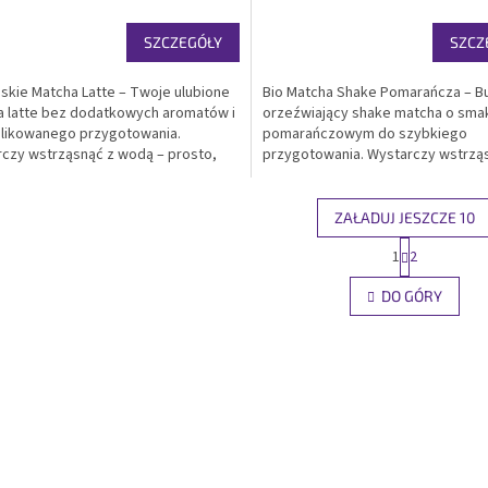
SZCZEGÓŁY
SZCZ
kie Matcha Latte – Twoje ulubione
Bio Matcha Shake Pomarańcza – Bu
 latte bez dodatkowych aromatów i
orzeźwiający shake matcha o sma
likowanego przygotowania.
pomarańczowym do szybkiego
czy wstrząsnąć z wodą – prosto,
przygotowania. Wystarczy wstrzą
, pysznie. Opakowanie zbiorcze 5
wodą – prosto, szybko, pożywnie.
3 porcje). Idealny wybór dla kawiarni i
Opakowanie hurtowe 5 kg (ok. 166 
omii,...
bez etykiety. Bez glutenu, bez...
ZAŁADUJ JESZCZE 10
P
1
2
K
a
g
o
DO GÓRY
i
n
n
t
a
r
c
o
j
l
a
k
i
l
i