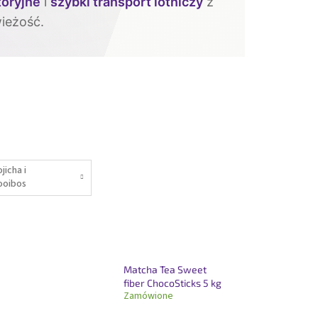
toryjne
i
szybki transport lotniczy
z
ieżość.
jicha i
ooibos
Matcha Tea Sweet
fiber ChocoSticks 5 kg
Zamówione