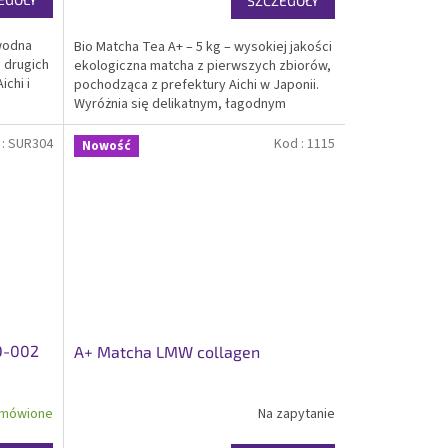
SZCZEGÓŁY
awodna
Bio Matcha Tea A+ – 5 kg – wysokiej jakości
 drugich
ekologiczna matcha z pierwszych zbiorów,
chi i
pochodząca z prefektury Aichi w Japonii.
Wyróżnia się delikatnym, łagodnym
smakiem i pięknym zielonym kolorem.
Certyfikowana bio i koszer. Idealna
 :
SUR304
Kod :
1115
Nowość
codzienna...
O-002
A+ Matcha LMW collagen
mówione
Na zapytanie