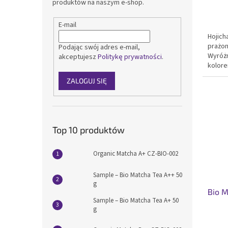
produktów na naszym e-shop.
E-mail
Hojich
prażon
Podając swój adres e-mail,
Wyróż
akceptujesz
Politykę prywatności
.
kolore
przyj
ZALOGUJ SIĘ
Wypro
pierws
Top 10 produktów
Organic Matcha A+ CZ-BIO-002
Sample – Bio Matcha Tea A++ 50
g
Bio M
Sample – Bio Matcha Tea A+ 50
g