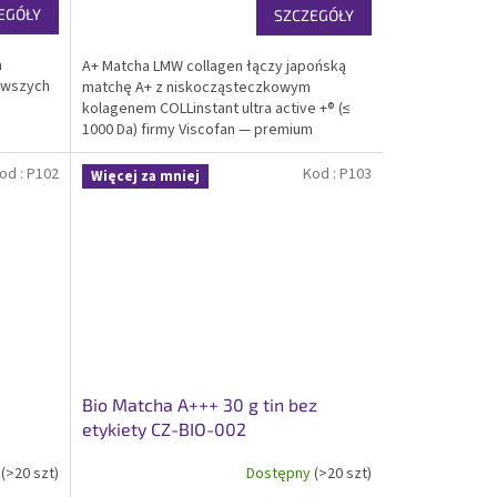
EGÓŁY
SZCZEGÓŁY
a
A+ Matcha LMW collagen łączy japońską
erwszych
matchę A+ z niskocząsteczkowym
kolagenem COLLinstant ultra active +® (≤
1000 Da) firmy Viscofan — premium
yższej
funkcjonalny surowiec dostarczany na
matchab2b.com jako mieszanka 5 kg.
od :
P102
Kod :
P103
Więcej za mniej
Pozycja magazynowa o stałym...
Bio Matcha A+++ 30 g tin bez
etykiety CZ-BIO-002
y
(>20 szt)
Dostępny
(>20 szt)