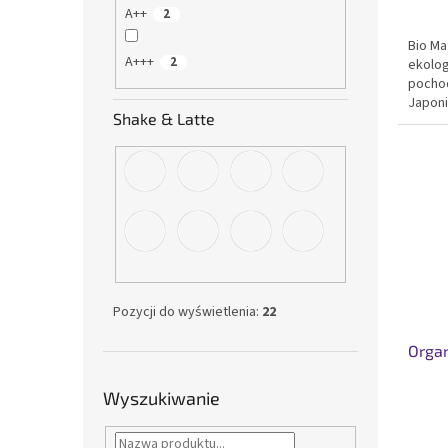
A++
2
Bio Ma
A+++
2
ekolog
pochod
Japoni
Shake & Latte
smakie
zawart
Certyf
Pozycji do wyświetlenia:
22
Orga
Wyszukiwanie