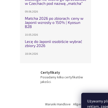
w Czechach pod nazwą „matcha”
09.06.2026
Matcha 2026 po zbiorach: ceny w
Japonii wzrosły o 150% | Kyosun
B2B
10.05.2026
Lecę do Japonii osobiście wybrać
zbiory 2026
18.04.2026
Certyfikaty
Posiadamy kilka certyfikatów
jakości.
S
Używamy plik
t
Warunki Handlove
Allgemeine geschaftsb
reklam, zap