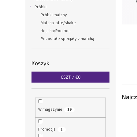
Próbki
Próbki matchy
Matcha latte/shake
Hojicha/Rooibos
Pozostałe specjały z matchą
Koszyk
0
SZT. /
€0
Najcz
W magazynie
19
Promocja
1