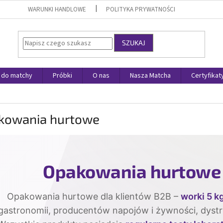
WARUNKI HANDLOWE
POLITYKA PRYWATNOŚCI
SZUKAJ
 do matchy
Próbki
O nas
Nasza Matcha
Certyfikat
kowania hurtowe
Opakowania hurtowe 
Opakowania hurtowe dla klientów B2B –
worki 5 k
gastronomii, producentów napojów i żywności, dyst