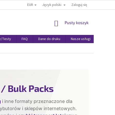
EUR
Język polski
Zaloguj się
KOSZYK
Pusty koszyk
y/Testy
FAQ
Dane do druku
Nasze usługi
Warunki 
/ Bulk Packs
g
i inne formaty przeznaczone dla
rybutorów i sklepów internetowych.