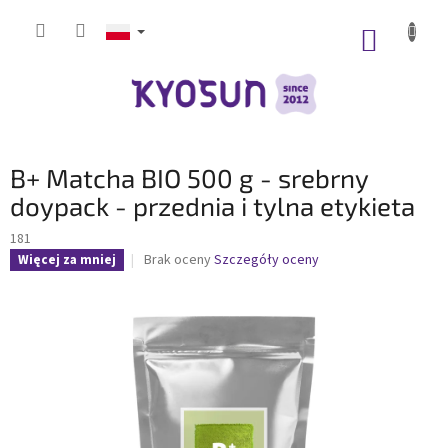
Przejść
do
KOSZY
treści
B+ Matcha BIO 500 g - srebrny
doypack - przednia i tylna etykieta
181
Średnia
Brak oceny
Szczegóły oceny
Więcej za mniej
ocena
produktu
wynosi
0,0
na
5
gwiazdek.