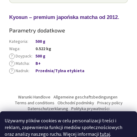
Kyosun – premium japońska matcha od 2012.
Parametry dodatkowe
Kategoria
:
500 g
Waga
:
0.522 kg
?
Doypack
:
500 g
?
Matcha
:
B+
?
Nadruk
:
Przednia/Tylna etykieta
S
t
Warunki Handlove
Allgemeine geschaftsbedingungen
o
Terms and conditions
Obchodní podmínky
Privacy policy
p
Datenschutzerklarung
Polityka prywatności
Podmínky ochrany osobních údajů
k
Używamy plików cookies w celu personalizacji treści i
a
reklam, zapewnienia funkcji mediów społecznościowych
oraz analizy naszego ruchu. Więcej informacji
tutaj
.