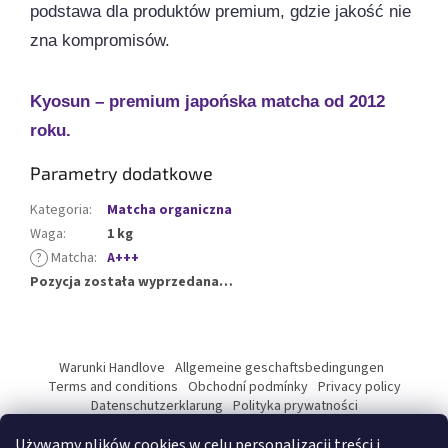
podstawa dla produktów premium, gdzie jakość nie
zna kompromisów.
Kyosun – premium japońska matcha od 2012
roku.
Parametry dodatkowe
Kategoria
:
Matcha organiczna
Waga
:
1 kg
?
Matcha
:
A+++
Pozycja została wyprzedana…
S
t
Warunki Handlove
Allgemeine geschaftsbedingungen
o
Terms and conditions
Obchodní podmínky
Privacy policy
p
Datenschutzerklarung
Polityka prywatności
Podmínky ochrany osobních údajů
k
Używamy plików cookies w celu personalizacji treści i