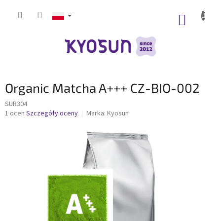
Przejść
do
KOSZY
treści
Organic Matcha A+++ CZ-BIO-002
SUR304
Średnia
1 ocen
Szczegóły oceny
Marka:
Kyosun
ocena
produktu
wynosi
5,0
na
5
gwiazdek.