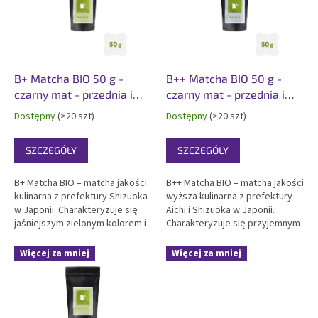
t
a
p
r
o
d
B+ Matcha BIO 50 g -
B++ Matcha BIO 50 g -
u
czarny mat - przednia i
czarny mat - przednia i
k
tylna etykieta
tylna etykieta
Dostępny
(>20 szt)
Dostępny
(>20 szt)
t
ó
SZCZEGÓŁY
SZCZEGÓŁY
w
B+ Matcha BIO – matcha jakości
B++ Matcha BIO – matcha jakości
kulinarna z prefektury Shizuoka
wyższa kulinarna z prefektury
w Japonii. Charakteryzuje się
Aichi i Shizuoka w Japonii.
jaśniejszym zielonym kolorem i
Charakteryzuje się przyjemnym
wyraźniejsza gorycz smakiem.
zielonym kolorem i delikatna z
Certyfikowana organiczna, dla
nutą goryczki smakiem.
Więcej za mniej
Więcej za mniej
producentów żywności z
Certyfikowana organiczna,
matchą i do domowego
koszer, idealna matcha do
gotowania. Pakowana...
codziennego picia,...