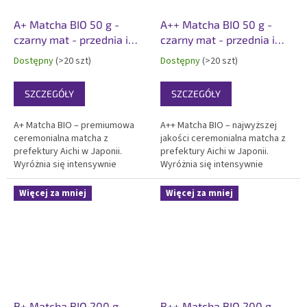
A+ Matcha BIO 50 g -
A++ Matcha BIO 50 g -
czarny mat - przednia i
czarny mat - przednia i
tylna etykieta
tylna etykieta
Dostępny
(>20 szt)
Dostępny
(>20 szt)
SZCZEGÓŁY
SZCZEGÓŁY
A+ Matcha BIO – premiumowa
A++ Matcha BIO – najwyższej
ceremonialna matcha z
jakości ceremonialna matcha z
prefektury Aichi w Japonii.
prefektury Aichi w Japonii.
Wyróżnia się intensywnie
Wyróżnia się intensywnie
zielonym kolorem, delikatna
zielonym kolorem, delikatna
smakiem i wyjątkową
smakiem i wyjątkową
Więcej za mniej
Więcej za mniej
kremowością. Certyfikowana
kremowością. Certyfikowana
organiczna, koszer, idealna
organiczna, koszer, idealna
świetna matcha do picia.
matcha do picia i tradycyjnego...
Pakowana w...
B+ Matcha BIO 200 g -
B++ Matcha BIO 200 g -