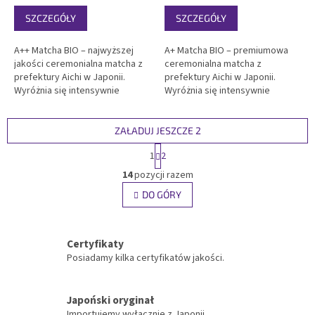
SZCZEGÓŁY
SZCZEGÓŁY
A++ Matcha BIO – najwyższej
A+ Matcha BIO – premiumowa
jakości ceremonialna matcha z
ceremonialna matcha z
prefektury Aichi w Japonii.
prefektury Aichi w Japonii.
Wyróżnia się intensywnie
Wyróżnia się intensywnie
zielonym kolorem, delikatna
zielonym kolorem, delikatna
smakiem i wyjątkową
smakiem i wyjątkową
kremowością. Certyfikowana
kremowością. Certyfikowana
ZAŁADUJ JESZCZE 2
organiczna, koszer, idealna
organiczna, koszer, idealna
P
1
2
matcha do picia i tradycyjnego...
świetna matcha do picia.
a
K
Pakowana w...
g
14
pozycji razem
o
i
n
DO GÓRY
n
t
a
r
c
j
o
Certyfikaty
a
l
Posiadamy kilka certyfikatów jakości.
k
i
l
Japoński oryginał
i
Importujemy wyłącznie z Japonii.