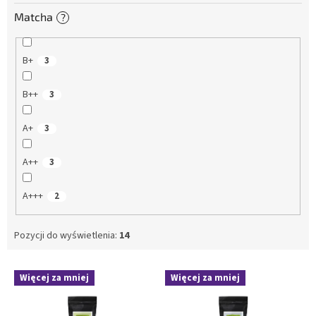
Matcha
?
B+
3
B++
3
A+
3
A++
3
A+++
2
Pozycji do wyświetlenia:
14
L
Więcej za mniej
Więcej za mniej
i
s