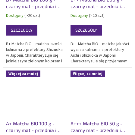
czarny mat - przednia i
czarny mat - przednia i
tylna etykieta
tylna etykieta
Dostępny
(>20 szt)
Dostępny
(>20 szt)
SZCZEGÓŁY
SZCZEGÓŁY
B+ Matcha BIO – matcha jakości
B++ Matcha BIO – matcha jakości
kulinarna z prefektury Shizuoka
wyższa kulinarna z prefektury
w Japonii. Charakteryzuje się
Aichi i Shizuoka w Japonii.
jaśniejszym zielonym kolorem i
Charakteryzuje się przyjemnym
wyraźniejsza gorycz smakiem.
zielonym kolorem i delikatna z
Certyfikowana organiczna, dla
nutą goryczki smakiem.
Więcej za mniej
Więcej za mniej
producentów żywności z
Certyfikowana organiczna,
matchą i do domowego
koszer, idealna matcha do
gotowania. Pakowana...
codziennego picia,...
A+ Matcha BIO 100 g -
A+++ Matcha BIO 50 g -
czarny mat - przednia i
czarny mat - przednia i