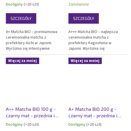
tylna etykieta
tylna etykieta
Dostępny
(>20 szt)
Zamówione
SZCZEGÓŁY
SZCZEGÓŁY
A+ Matcha BIO – premiumowa
A+++ Matcha BIO – najlepsza
ceremonialna matcha z
ceremonialna matcha z
prefektury Aichi w Japonii.
prefektury Kagoshima w
Wyróżnia się intensywnie
Japonii. Wyróżnia się
zielonym kolorem, delikatna
intensywnie zielonym kolorem,
smakiem i wyjątkową
delikatnie słodki smak
Więcej za mniej
Więcej za mniej
kremowością. Certyfikowana
najwyższej jakości smakiem i
organiczna, koszer, idealna
wyjątkową kremowością.
świetna matcha do picia.
Certyfikowana organiczna,
Pakowana w...
koszer, idealna...
A++ Matcha BIO 100 g -
A+ Matcha BIO 200 g -
czarny mat - przednia i
czarny mat - przednia i
tylna etykieta
tylna etykieta
Dostępny
(>20 szt)
Dostępny
(>20 szt)