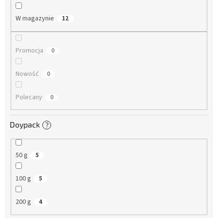
a
n
W magazynie
12
i
e
p
Promocja
0
r
o
Nowość
0
d
u
Polecany
k
0
t
ó
Doypack
?
w
50 g
5
100 g
5
200 g
4