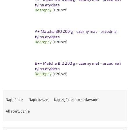
tylna etykieta
Dostępny
(>20 szt)
A+ Matcha BIO 200 g - czarny mat - przednia i
tylna etykieta
Dostępny
(>20 szt)
B++ Matcha BIO 200 g - czarny mat - przednia i
tylna etykieta
Dostępny
(>20 szt)
S
o
Najtańsze
Najdroższe
Najczęściej sprzedawane
r
t
Alfabetycznie
o
w