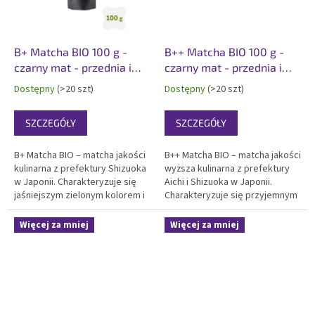
B+ Matcha BIO 100 g -
B++ Matcha BIO 100 g -
czarny mat - przednia i
czarny mat - przednia i
tylna etykieta
tylna etykieta
Dostępny
(>20 szt)
Dostępny
(>20 szt)
SZCZEGÓŁY
SZCZEGÓŁY
B+ Matcha BIO – matcha jakości
B++ Matcha BIO – matcha jakości
kulinarna z prefektury Shizuoka
wyższa kulinarna z prefektury
w Japonii. Charakteryzuje się
Aichi i Shizuoka w Japonii.
jaśniejszym zielonym kolorem i
Charakteryzuje się przyjemnym
wyraźniejsza gorycz smakiem.
zielonym kolorem i delikatna z
Certyfikowana organiczna, dla
nutą goryczki smakiem.
Więcej za mniej
Więcej za mniej
producentów żywności z
Certyfikowana organiczna,
matchą i do domowego
koszer, idealna matcha do
gotowania. Pakowana...
codziennego picia,...