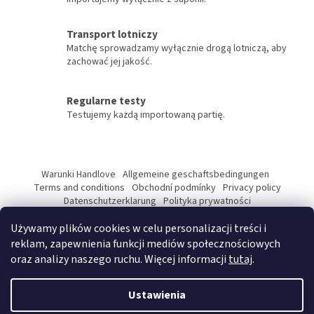
s
t
y
Transport lotniczy
Matchę sprowadzamy wyłącznie drogą lotniczą, aby
zachować jej jakość.
Regularne testy
Testujemy każdą importowaną partię.
S
t
Warunki Handlove
Allgemeine geschaftsbedingungen
o
Terms and conditions
Obchodní podmínky
Privacy policy
p
Datenschutzerklarung
Polityka prywatności
Podmínky ochrany osobních údajů
k
Używamy plików cookies w celu personalizacji treści i
a
reklam, zapewnienia funkcji mediów społecznościowych
oraz analizy naszego ruchu. Więcej informacji
tutaj
.
Opracował Shoptet Premium
Ustawienia