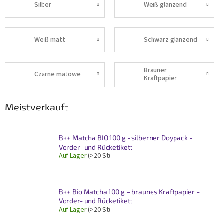
Silber
Weiß glänzend
Weiß matt
Schwarz glänzend
Brauner
Czarne matowe
Kraftpapier
Meistverkauft
B++ Matcha BIO 100 g - silberner Doypack -
Vorder- und Rücketikett
Auf Lager
(>20 St)
B++ Bio Matcha 100 g – braunes Kraftpapier –
Vorder- und Rücketikett
Auf Lager
(>20 St)