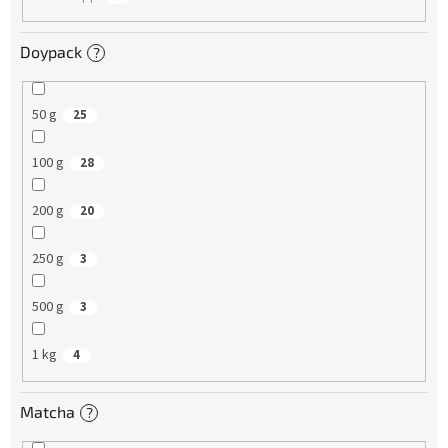
u
n
Doypack
?
g
50 g
25
100 g
28
200 g
20
250 g
3
500 g
3
1 kg
4
Matcha
?