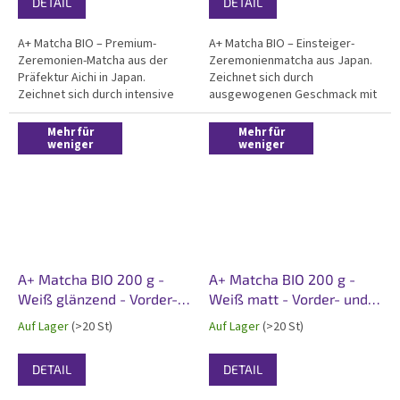
DETAIL
DETAIL
A+ Matcha BIO – Premium-
A+ Matcha BIO – Einsteiger-
Zeremonien-Matcha aus der
Zeremonienmatcha aus Japan.
Präfektur Aichi in Japan.
Zeichnet sich durch
Zeichnet sich durch intensive
ausgewogenen Geschmack mit
grüne Farbe, sanftn Geschmack
reichem Aroma und angenehme
und außergewöhnliche
grüne Farbe aus. Perfekter
Mehr für
Mehr für
Cremigkeit aus. Zertifiziert Bio,
weniger
Einstieg in die
weniger
koscher, ideal für großartiger
Zeremonienqualitäten.
Trink-Matcha. Verpackt im...
Praktischer 200g silberner
Doypack mit Vorder- und...
A+ Matcha BIO 200 g -
A+ Matcha BIO 200 g -
Weiß glänzend - Vorder-
Weiß matt - Vorder- und
und Rücketikett
Rücketikett
Auf Lager
(>20 St)
Auf Lager
(>20 St)
DETAIL
DETAIL