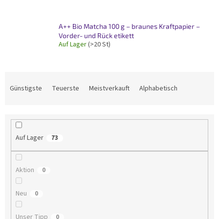
A++ Bio Matcha 100 g – braunes Kraftpapier –
Vorder- und Rück etikett
Auf Lager
(>20 St)
P
r
Günstigste
Teuerste
Meistverkauft
Alphabetisch
o
d
u
k
Auf Lager
73
t
s
o
Aktion
0
r
t
Neu
i
0
e
r
Unser Tipp
0