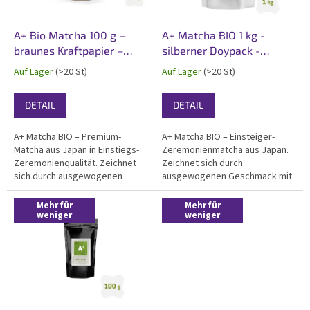
e
r
P
A+ Bio Matcha 100 g –
A+ Matcha BIO 1 kg -
r
braunes Kraftpapier –
silberner Doypack -
o
Vorder- und Rücketikett
Vorder- und Rücketikett
Auf Lager
(>20 St)
Auf Lager
(>20 St)
d
u
DETAIL
DETAIL
k
t
A+ Matcha BIO – Premium-
A+ Matcha BIO – Einsteiger-
e
Matcha aus Japan in Einstiegs-
Zeremonienmatcha aus Japan.
Zeremonienqualität. Zeichnet
Zeichnet sich durch
sich durch ausgewogenen
ausgewogenen Geschmack mit
Geschmack, reiches Aroma und
reichem Aroma und angenehme
samtige Textur aus. Zertifiziert
grüne Farbe aus. Perfekter
Mehr für
Mehr für
Bio, vollständig laborgetestet.
weniger
Einstieg in die
weniger
Professionelles 100 g
Zeremonienqualitäten.
umweltfreundliches...
Professioneller 1kg silberner
Doypack mit Vorder-...