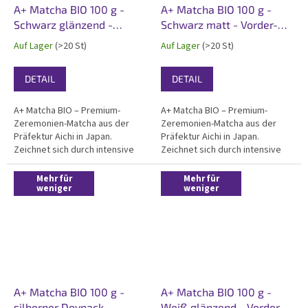
A+ Matcha BIO 100 g -
A+ Matcha BIO 100 g -
Schwarz glänzend -
Schwarz matt - Vorder-
Vorder- und Rücketikett
und Rücketikett
Auf Lager
(>20 St)
Auf Lager
(>20 St)
DETAIL
DETAIL
A+ Matcha BIO – Premium-
A+ Matcha BIO – Premium-
Zeremonien-Matcha aus der
Zeremonien-Matcha aus der
Präfektur Aichi in Japan.
Präfektur Aichi in Japan.
Zeichnet sich durch intensive
Zeichnet sich durch intensive
grüne Farbe, sanftn Geschmack
grüne Farbe, sanftn Geschmack
und außergewöhnliche
und außergewöhnliche
Mehr für
Mehr für
Cremigkeit aus. Zertifiziert Bio,
weniger
Cremigkeit aus. Zertifiziert Bio,
weniger
koscher, ideal für großartiger
koscher, ideal für großartiger
Trink-Matcha. Verpackt im...
Trink-Matcha. Verpackt im...
A+ Matcha BIO 100 g -
A+ Matcha BIO 100 g -
silberner Doypack -
Weiß glänzend - Vorder-