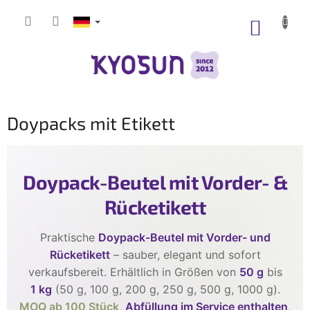
Zum
Inhalt
WARE
springen
Doypacks mit Etikett
Doypack-Beutel mit Vorder- &
Rücketikett
Praktische
Doypack-Beutel mit Vorder- und
Rücketikett
– sauber, elegant und sofort
verkaufsbereit. Erhältlich in Größen von
50 g
bis
1 kg
(50 g, 100 g, 200 g, 250 g, 500 g, 1000 g).
MOQ ab 100 Stück
,
Abfüllung im Service enthalten
,