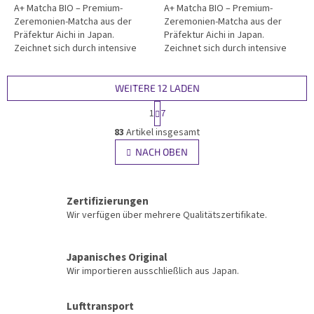
A+ Matcha BIO – Premium-
A+ Matcha BIO – Premium-
Zeremonien-Matcha aus der
Zeremonien-Matcha aus der
Präfektur Aichi in Japan.
Präfektur Aichi in Japan.
Zeichnet sich durch intensive
Zeichnet sich durch intensive
grüne Farbe, sanftn Geschmack
grüne Farbe, sanftn Geschmack
und außergewöhnliche
und außergewöhnliche
Cremigkeit aus. Zertifiziert Bio,
Cremigkeit aus. Zertifiziert Bio,
WEITERE 12 LADEN
koscher, ideal für großartiger
koscher, ideal für großartiger
P
1
7
Trink-Matcha. Verpackt im...
Trink-Matcha. Verpackt im...
a
S
g
83
Artikel insgesamt
t
i
e
NACH OBEN
n
u
i
e
e
r
r
Zertifizierungen
u
e
n
Wir verfügen über mehrere Qualitätszertifikate.
l
g
e
m
Japanisches Original
e
Wir importieren ausschließlich aus Japan.
n
t
e
Lufttransport
d