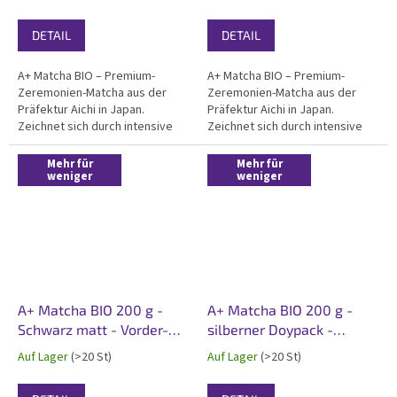
DETAIL
DETAIL
A+ Matcha BIO – Premium-
A+ Matcha BIO – Premium-
Zeremonien-Matcha aus der
Zeremonien-Matcha aus der
Präfektur Aichi in Japan.
Präfektur Aichi in Japan.
Zeichnet sich durch intensive
Zeichnet sich durch intensive
grüne Farbe, sanftn Geschmack
grüne Farbe, sanftn Geschmack
und außergewöhnliche
und außergewöhnliche
Mehr für
Mehr für
Cremigkeit aus. Zertifiziert Bio,
weniger
Cremigkeit aus. Zertifiziert Bio,
weniger
koscher, ideal für großartiger
koscher, ideal für großartiger
Trink-Matcha. Verpackt im...
Trink-Matcha. Verpackt im...
A+ Matcha BIO 200 g -
A+ Matcha BIO 200 g -
Schwarz matt - Vorder-
silberner Doypack -
und Rücketikett
Vorder- und Rücketikett
Auf Lager
(>20 St)
Auf Lager
(>20 St)