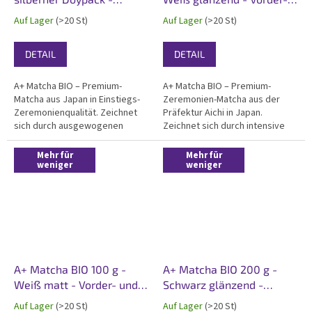
Vorder- und Rücketikett
und Rücketikett
Auf Lager
(>20 St)
Auf Lager
(>20 St)
DETAIL
DETAIL
A+ Matcha BIO – Premium-
A+ Matcha BIO – Premium-
Matcha aus Japan in Einstiegs-
Zeremonien-Matcha aus der
Zeremonienqualität. Zeichnet
Präfektur Aichi in Japan.
sich durch ausgewogenen
Zeichnet sich durch intensive
Geschmack, reiches Aroma und
grüne Farbe, sanftn Geschmack
samtige Textur aus. Zertifiziert
und außergewöhnliche
Mehr für
Mehr für
Bio. Professioneller 100g
weniger
Cremigkeit aus. Zertifiziert Bio,
weniger
silberner Doypack mit Vorder-
koscher, ideal für großartiger
und Rücketikett –...
Trink-Matcha. Verpackt im...
A+ Matcha BIO 100 g -
A+ Matcha BIO 200 g -
Weiß matt - Vorder- und
Schwarz glänzend -
Rücketikett
Vorder- und Rücketikett
Auf Lager
(>20 St)
Auf Lager
(>20 St)