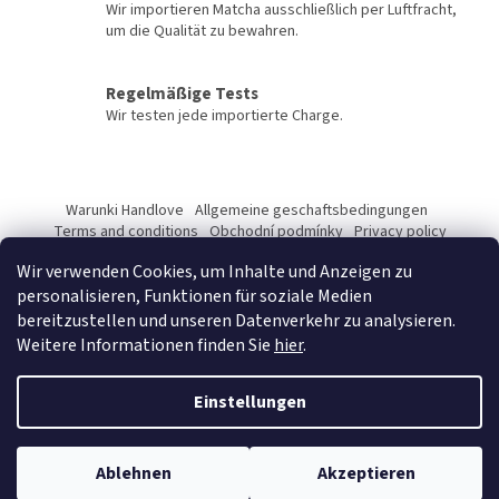
Wir importieren Matcha ausschließlich per Luftfracht,
e
um die Qualität zu bewahren.
r
L
i
Regelmäßige Tests
s
Wir testen jede importierte Charge.
t
e
F
u
Warunki Handlove
Allgemeine geschaftsbedingungen
ß
Terms and conditions
Obchodní podmínky
Privacy policy
z
Datenschutzerklarung
Polityka prywatności
Wir verwenden Cookies, um Inhalte und Anzeigen zu
Podmínky ochrany osobních údajů
e
personalisieren, Funktionen für soziale Medien
i
bereitzustellen und unseren Datenverkehr zu analysieren.
l
Weitere Informationen finden Sie
hier
.
e
Erstellt von Shoptet Premium
Einstellungen
Copyright 2026
Kyosun matcha B2B
. Alle Rechte vorbehalten.
Ablehnen
Akzeptieren
Cookie-Einstellungen ändern