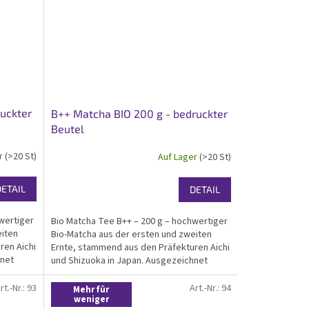
uckter
B++ Matcha BIO 200 g - bedruckter
Beutel
er
(>20 St)
Auf Lager
(>20 St)
DETAIL
DETAIL
wertiger
Bio Matcha Tee B++ – 200 g – hochwertiger
eiten
Bio-Matcha aus der ersten und zweiten
ren Aichi
Ernte, stammend aus den Präfekturen Aichi
hnet
und Shizuoka in Japan. Ausgezeichnet
t
durch seinen feinen Geschmack mit
nd
leichtem Hauch von Adstringenz und
rt.-Nr.:
93
Art.-Nr.:
94
Mehr für
hohen...
weniger