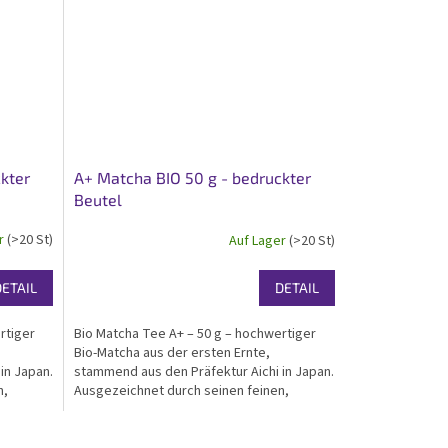
kter
A+ Matcha BIO 50 g - bedruckter
Beutel
er
(>20 St)
Auf Lager
(>20 St)
DETAIL
DETAIL
rtiger
Bio Matcha Tee A+ – 50 g – hochwertiger
Bio-Matcha aus der ersten Ernte,
in Japan.
stammend aus den Präfektur Aichi in Japan.
n,
Ausgezeichnet durch seinen feinen,
chneten
sanften Geschmack und ausgezeichneten
r-
Aminosäuregehalt. Bio- und koscher-