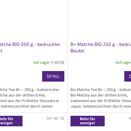
tcha BIO 200 g - bedruckter
B+ Matcha BIO 250 g - bedr
l
Beutel
Auf Lager
(>20 St)
Auf Lag
DETAIL
tcha Tee B+ – 200 g – kulinarischer
Bio Matcha Tee B+ – 250 g – kulina
tcha aus der dritten Ernte,
Bio-Matcha aus der dritten Ernte,
nd aus der Präfektur Shizuoka in
stammend aus der Präfektur Shizu
 Gekennzeichnet durch seinen
Japan. Gekennzeichnet durch sei
gen Geschmack mit höherer
kräftigen Geschmack mit höherer
ngenz und guten
Adstringenz und guten
Art.-Nr.:
92
A
ehr für
Mehr für
dantiengehalt. Bio-zertifiziert....
Antioxidantiengehalt. Bio-zertifiziert
weniger
weniger