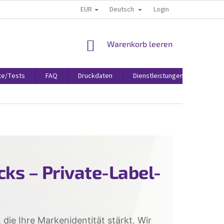
EUR
Deutsch
Login
WARENKORB
Warenkorb leeren
ate/Tests
FAQ
Druckdaten
Dienstleistungen
Bedin
ks – Private-Label-
, die Ihre Markenidentität stärkt. Wir