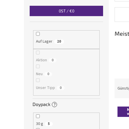
0
ST /
€0
Meist
Auf Lager
20
Aktion
0
Neu
0
P
r
Unser Tipp
0
Günsti
o
d
Doypack
?
L
u
M
i
k
s
t
30 g
5
t
s