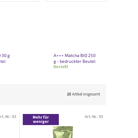
 30 g
A+++ Matcha BIO 250
tel
g - bedruckter Beutel
Bestellt
25
Artikel insgesamt
rt.-Nr.:
83
Art.-Nr.:
85
Mehr für
weniger