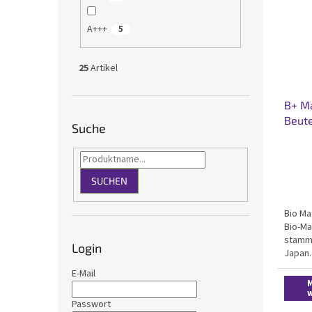
A+++
5
25
Artikel
B+ Ma
Beute
Suche
SUCHEN
Bio Ma
Bio-Ma
stamme
Login
Japan.
kräfti
E-Mail
Adstri
M
Antioxi
Passwort