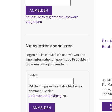
ANMELDEN
Neues Konto registrieren
Passwort
vergessen
B++ M
Newsletter abonnieren
Beute
Legen Sie Ihre E-Mail ein und wir werden
Ihnen Informationen über neue Produkte in
unserem E-Shop zusenden.
E-Mail
Bio Ma
Bio-Ma
Mit der Eingabe Ihrer E-Mail-Adresse
Ernte,
stimmen Sie der
und Sh
Datenschutzerklärung
zu.
durch 
leicht
M
ANMELDEN
hohen.