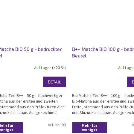
atcha BIO 50 g - bedruckter
B++ Matcha BIO 100 g - bedr
l
Beutel
Auf Lager
(>20 St)
Auf Lag
DETAIL
tcha Tee B++ – 50 g – hochwertiger
Bio Matcha Tee B++ – 100 g – hoch
tcha aus der ersten und zweiten
Bio-Matcha aus der ersten und zw
 stammend aus den Präfekturen Aichi
Ernte, stammend aus den Präfektu
izuoka in Japan. Ausgezeichnet
und Shizuoka in Japan. Ausgezeic
seinen feinen Geschmack mit
durch seinen feinen Geschmack mi
em Hauch von Adstringenz und
leichtem Hauch von Adstringenz u
Art.-Nr.:
90
A
ehr für
Mehr für
..
hohen...
weniger
weniger