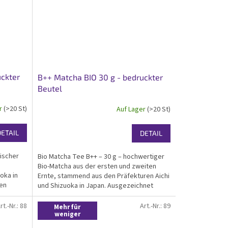
uckter
B++ Matcha BIO 30 g - bedruckter
Beutel
er
(>20 St)
Auf Lager
(>20 St)
DETAIL
DETAIL
rischer
Bio Matcha Tee B++ – 30 g – hochwertiger
Bio-Matcha aus der ersten und zweiten
oka in
Ernte, stammend aus den Präfekturen Aichi
nen
und Shizuoka in Japan. Ausgezeichnet
durch seinen feinen Geschmack mit
leichtem Hauch von Adstringenz und
rt.-Nr.:
88
Art.-Nr.:
89
Mehr für
....
hohen...
weniger