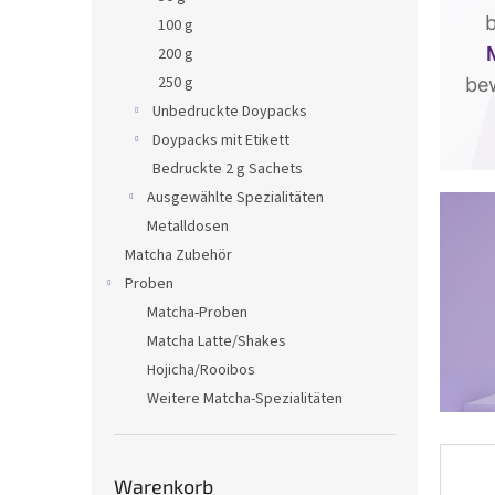
e
100 g
200 g
250 g
bew
Unbedruckte Doypacks
Doypacks mit Etikett
Bedruckte 2 g Sachets
Ausgewählte Spezialitäten
Metalldosen
Matcha Zubehör
Proben
Matcha-Proben
Matcha Latte/Shakes
Hojicha/Rooibos
Weitere Matcha-Spezialitäten
Warenkorb