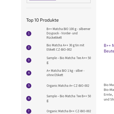
Top 10 Produkte
B++ Matcha BIO 100 g - silberner
Doypack - Vorder- und
Rücketikett
B++ M
Bio Matcha A++ 30 g tin mit
Etikett CZ-BIO-002
Beute
Sample – Bio Matcha Tee A++ 50
g
A+ Matcha BIO 1 kg - silber -
ohne Etikett
Bio Ma
Organic Matcha A+ CZ-BIO-002
Bio-Ma
Ernte,
Sample – Bio Matcha Tee B++ 50
und Sh
g
durch 
leicht
Organic Matcha B++ CZ-BIO-002
hohen.