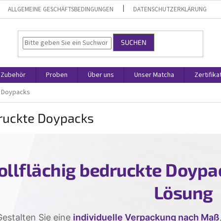
ALLGEMEINE GESCHÄFTSBEDINGUNGEN
DATENSCHUTZERKLÄRUNG
SUCHEN
 Zubehör
Proben
Über uns
Unser Matcha
Zertifik
 Doypacks
ruckte Doypacks
ollflächig bedruckte Doypac
Lösung
Gestalten Sie eine
individuelle Verpackung nach Maß