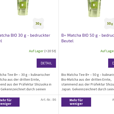
tcha BIO 30 g - bedruckter
B+ Matcha BIO 50 g - bedruc
l
Beutel
Auf Lager
(>20 St)
Auf Lag
DETAIL
tcha Tee B+ – 30 g – kulinarischer
Bio Matcha Tee B+ – 50 g – kulinar
tcha aus der dritten Ernte,
Bio-Matcha aus der dritten Ernte,
nd aus der Präfektur Shizuoka in
stammend aus der Präfektur Shizu
 Gekennzeichnet durch seinen
Japan. Gekennzeichnet durch sei
gen Geschmack mit höherer
kräftigen Geschmack mit höherer
ngenz und guten
Adstringenz und guten
Art.-Nr.:
86
A
ehr für
Mehr für
dantiengehalt. Bio-zertifiziert....
Antioxidantiengehalt. Bio-zertifiziert
weniger
weniger