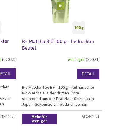
kter
B+ Matcha BIO 100 g - bedruckter
Beutel
er
(>20 St)
Auf Lager
(>20 St)
DETAIL
DETAIL
ischer
Bio Matcha Tee B+ – 100 g – kulinarischer
Bio-Matcha aus der dritten Ernte,
oka in
stammend aus der Präfektur Shizuoka in
nen
Japan. Gekennzeichnet durch seinen
kräftigen Geschmack mit höherer
Adstringenz und guten
rt.-Nr.:
87
Art.-Nr.:
91
Mehr für
....
Antioxidantiengehalt. Bio-zertifiziert....
weniger