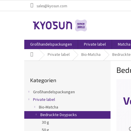
Zum
sales@kyosun.com
Inhalt
springen
Großhandelspackungen
Private label
Matcha
Startseite
Private label
Bio-Matcha
Bedruckte
S
Bed
e
Kategorien
i
Kategorien
überspringen
t
e
Großhandelspackungen
n
V
Private label
l
Bio-Matcha
e
i
Bedruckte Doypacks
s
30 g
t
50 g