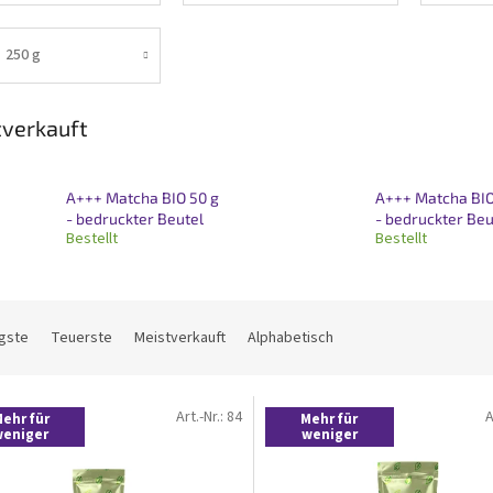
250 g
verkauft
A+++ Matcha BIO 50 g
A+++ Matcha BIO
- bedruckter Beutel
- bedruckter Beu
Bestellt
Bestellt
gste
Teuerste
Meistverkauft
Alphabetisch
Art.-Nr.:
84
A
ehr für
Mehr für
weniger
weniger