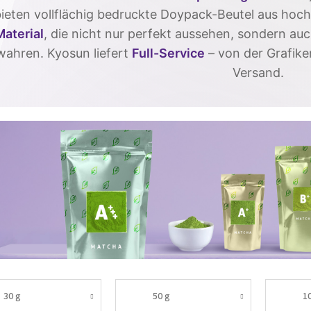
bieten vollflächig bedruckte Doypack-Beutel aus ho
Material
, die nicht nur perfekt aussehen, sondern auc
ahren. Kyosun liefert
Full-Service
– von der Grafiker
Versand.
30 g
50 g
1