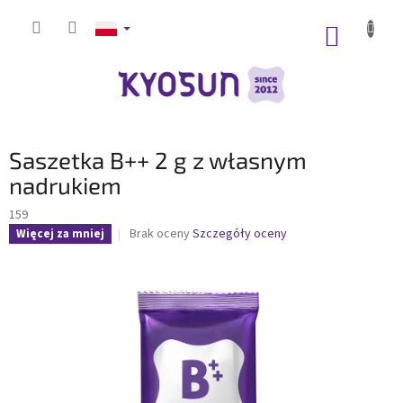
Przejść
do
KOSZY
treści
Saszetka B++ 2 g z własnym
nadrukiem
159
Średnia
Brak oceny
Szczegóły oceny
Więcej za mniej
ocena
produktu
wynosi
0,0
na
5
gwiazdek.