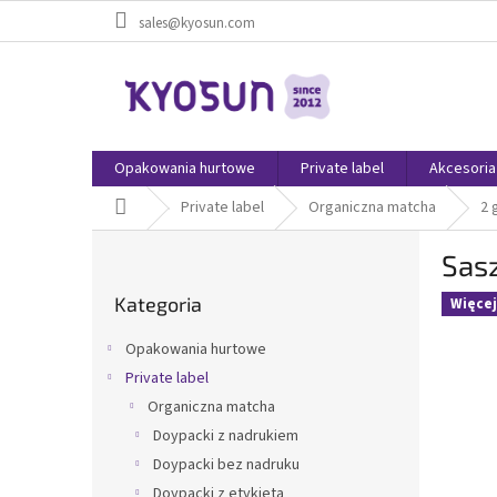
Przejść
sales@kyosun.com
do
treści
Opakowania hurtowe
Private label
Akcesoria
Home
Private label
Organiczna matcha
2 
P
Sas
a
Pominąć
s
Kategoria
kategorie
Więcej
e
k
Opakowania hurtowe
b
Private label
o
Organiczna matcha
c
z
Doypacki z nadrukiem
n
Doypacki bez nadruku
y
Doypacki z etykietą