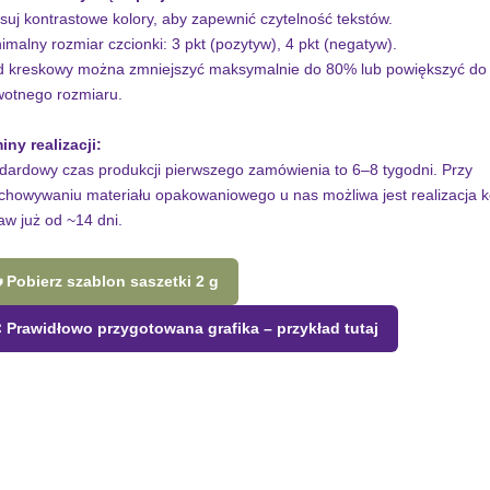
osuj kontrastowe kolory, aby zapewnić czytelność tekstów.
nimalny rozmiar czcionki: 3 pkt (pozytyw), 4 pkt (negatyw).
d kreskowy można zmniejszyć maksymalnie do 80% lub powiększyć d
wotnego rozmiaru.
iny realizacji:
dardowy czas produkcji pierwszego zamówienia to 6–8 tygodni. Przy
chowywaniu materiału opakowaniowego u nas możliwa jest realizacja k
aw już od ~14 dni.
 Pobierz szablon saszetki 2 g
 Prawidłowo przygotowana grafika – przykład tutaj