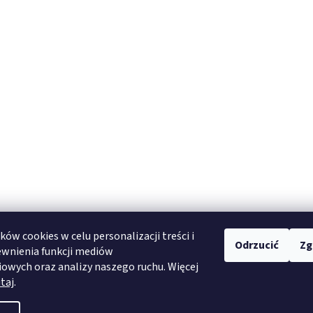
ów cookies w celu personalizacji treści i
Odrzucić
Zg
edingungen
Terms and conditions
Obchodní podmínky
Privacy policy
D
ewnienia funkcji mediów
Podmínky ochrany osobních údajů
owych oraz analizy naszego ruchu. Więcej
taj
.