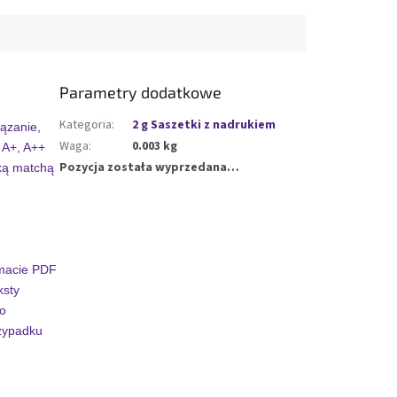
Parametry dodatkowe
Kategoria
:
2 g Saszetki z nadrukiem
iązanie,
Waga
:
0.003 kg
 A+, A++
Pozycja została wyprzedana…
ską matchą
rmacie PDF
ksty
po
zypadku