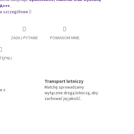
 A+++
.
je szczegółowe
ZADAJ PYTANIE
POWIADOM MNIE
TĘPNIJ
Transport lotniczy
Matchę sprowadzamy
e z
wyłącznie drogą lotniczą, aby
zachować jej jakość.