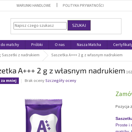
WARUNKI HANDLOWE
POLITYKA PRYWATNOŚCI
SZUKAJ
 do matchy
Próbki
O nas
Nasza Matcha
Certyfikat
g Saszetki z nadrukiem
Saszetka A+++ 2 g z własnym nadrukiem
zetka A+++ 2 g z własnym nadrukiem
16
Średnia
Brak oceny
Szczegóły oceny
 za mniej
ocena
produktu
Zamó
wynosi
0,0
Pozycja 
na
5
Saszetk
gwiazdek.
Proste i
matchy.