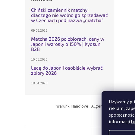
Chiński zamiennik matchy:
dlaczego nie wolno go sprzedawać
w Czechach pod nazwą „matcha”
09.06.2026
Matcha 2026 po zbiorach: ceny w
Japonii wzrosły o 150% | Kyosun
B2B
10.05.2026
Lecę do Japonii osobiście wybrać
zbiory 2026
18.04.2026
S
Używamy plik
t
Warunki Handlove
Allgemeine geschaftsb
reklam, zap
o
społeczności
p
informacji
tu
k
a