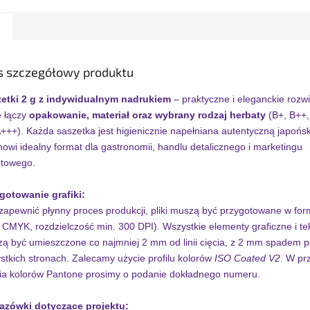
s szczegółowy produktu
etki 2 g z indywidualnym nadrukiem
– praktyczne i eleganckie rozw
e łączy
opakowanie, materiał oraz wybrany rodzaj herbaty
(B+, B++,
A+++). Każda saszetka jest higienicznie napełniana autentyczną japoń
anowi idealny format dla gastronomii, handlu detalicznego i marketingu
towego.
gotowanie grafiki:
zapewnić płynny proces produkcji, pliki muszą być przygotowane w fo
, CMYK, rozdzielczość min. 300 DPI). Wszystkie elementy graficzne i te
ą być umieszczone co najmniej 2 mm od linii cięcia, z 2 mm spadem 
stkich stronach. Zalecamy użycie profilu kolorów
ISO Coated V2
. W pr
ia kolorów Pantone prosimy o podanie dokładnego numeru.
zówki dotyczące projektu: