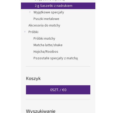
2 g Saszetki z nadrukiem
Wyjątkowe specjały
Puszki metalowe
Akcesoria do matchy
Próbki
Próbki matchy
Matcha latte/shake
Hojicha/Rooibos
Pozostałe specjały z matchą
Koszyk
0
SZT. /
€0
Wyszukiwanie