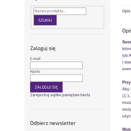
Opis
SZUKAJ
Opi
Sasz
Zaloguj się
któr
lub 
E-mail
i st
even
Hasło
Przy
ZALOGUJ SIĘ
Aby 
Zarejestruj się
Nie pamiętam hasła
(1:1
musz
wszy
użyc
Odbierz newsletter
Wska