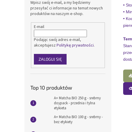
Wpisz swój e-mail, a my będziemy
• St
przesyłać ci informacje na temat nowych
• Mi
produktów na naszym e-shop.
• Ko
pier
E-mail
Term
Podając swój adres e-mail,
akceptujesz
Politykę prywatności
.
Stan
prze
ZALOGUJ SIĘ
dost

Top 10 produktów

A+ Matcha BIO 250 g - srebrny
doypack - przednia i tylna
etykieta
A+ Matcha BIO 100 g - srebrny -
bez etykiety