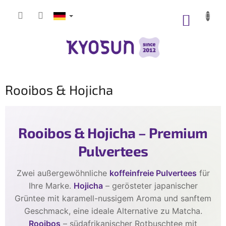
Zum
Inhalt
WARE
springen
Rooibos & Hojicha
Rooibos & Hojicha – Premium
Pulvertees
Zwei außergewöhnliche
koffeinfreie Pulvertees
für
Ihre Marke.
Hojicha
– gerösteter japanischer
Grüntee mit karamell-nussigem Aroma und sanftem
Geschmack, eine ideale Alternative zu Matcha.
Rooibos
– südafrikanischer Rotbuschtee mit