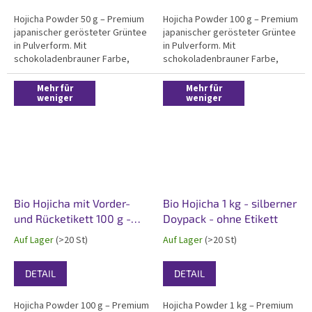
Hojicha Powder 50 g – Premium
Hojicha Powder 100 g – Premium
japanischer gerösteter Grüntee
japanischer gerösteter Grüntee
in Pulverform. Mit
in Pulverform. Mit
schokoladenbrauner Farbe,
schokoladenbrauner Farbe,
elegantem Röstgeschmack und
elegantem Röstgeschmack und
angenehmem, warmem
angenehmem, warmem
Mehr für
Mehr für
Röstaroma. Hergestellt aus
weniger
Röstaroma. Hergestellt aus
weniger
Tencha-Stielen der ersten
Tencha-Stielen der ersten
Ernte, doppelt geröstet für
Ernte, doppelt geröstet für
maximale...
maximale...
Bio Hojicha mit Vorder-
Bio Hojicha 1 kg - silberner
und Rücketikett 100 g -
Doypack - ohne Etikett
weiß matt
Auf Lager
(>20 St)
Auf Lager
(>20 St)
DETAIL
DETAIL
Hojicha Powder 100 g – Premium
Hojicha Powder 1 kg – Premium