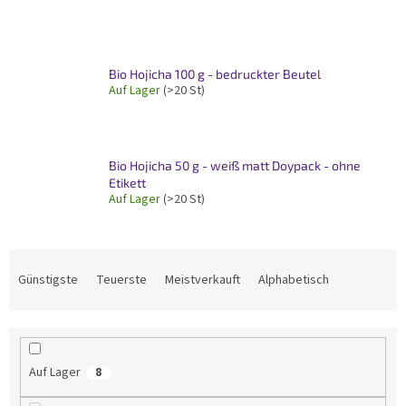
Bio Hojicha 100 g - bedruckter Beutel
Auf Lager
(>20 St)
Bio Hojicha 50 g - weiß matt Doypack - ohne
Etikett
Auf Lager
(>20 St)
P
r
Günstigste
Teuerste
Meistverkauft
Alphabetisch
o
d
u
k
Auf Lager
8
t
s