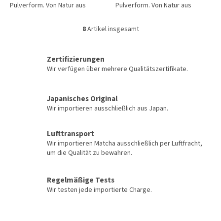
Pulverform. Von Natur aus
Pulverform. Von Natur aus
koffeinfrei, sanft süß mit Noten
koffeinfrei, sanft süß mit Noten
von Karamell und Nüssen. Eine
von Karamell und Nüssen. Eine
8
Artikel insgesamt
S
einzige Zutat – ohne
einzige Zutat – ohne
t
Zusatzstoffe, ohne Allergene,
Zusatzstoffe, ohne Allergene,
e
ohne GVO. Verpackt...
ohne GVO....
Zertifizierungen
u
Wir verfügen über mehrere Qualitätszertifikate.
e
r
e
l
Japanisches Original
e
Wir importieren ausschließlich aus Japan.
m
e
Lufttransport
n
Wir importieren Matcha ausschließlich per Luftfracht,
t
um die Qualität zu bewahren.
e
d
e
Regelmäßige Tests
r
Wir testen jede importierte Charge.
L
i
s
F
t