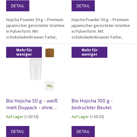
u
DETAIL
DETAIL
k
t
Hojicha Powder 50 g – Premium
Hojicha Powder 50 g – Premium
e
japanischer gerösteter Grüntee
japanischer gerösteter Grüntee
in Pulverform. Mit
in Pulverform. Mit
schokoladenbrauner Farbe,
schokoladenbrauner Farbe,
elegantem Röstgeschmack und
elegantem Röstgeschmack und
angenehmem, warmem
angenehmem, warmem
Mehr für
Mehr für
Röstaroma. Hergestellt aus
weniger
Röstaroma. Hergestellt aus
weniger
Tencha-Stielen der ersten
Tencha-Stielen der ersten
Ernte, doppelt geröstet für
Ernte, doppelt geröstet für
maximale...
maximale...
Bio Hojicha 50 g - weiß
Bio Hojicha 100 g -
matt Doypack - ohne
bedruckter Beutel
Etikett
Auf Lager
(>20 St)
Auf Lager
(>20 St)
DETAIL
DETAIL