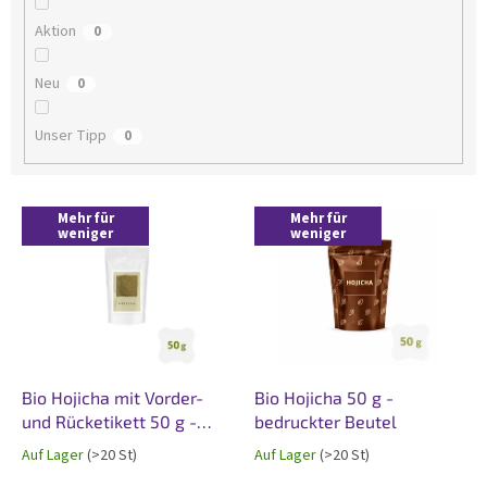
o
Aktion
0
r
t
Neu
i
0
e
r
Unser Tipp
0
u
n
g
L
Mehr für
Mehr für
i
weniger
weniger
s
t
e
d
e
r
P
Bio Hojicha mit Vorder-
Bio Hojicha 50 g -
r
und Rücketikett 50 g -
bedruckter Beutel
o
weiß matt
Auf Lager
(>20 St)
Auf Lager
(>20 St)
d