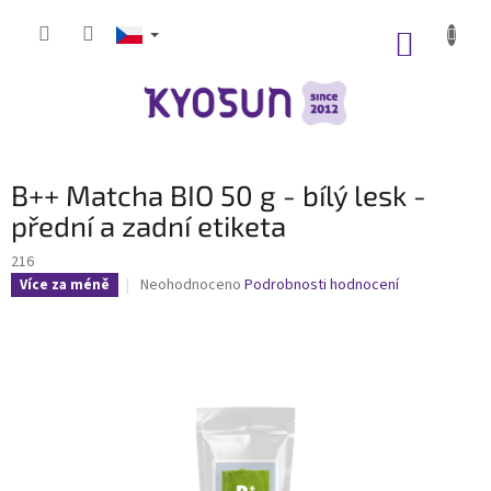
Přejít
na
NÁKUP
obsah
KOŠÍK
B++ Matcha BIO 50 g - bílý lesk -
přední a zadní etiketa
216
Průměrné
Neohodnoceno
Podrobnosti hodnocení
Více za méně
hodnocení
produktu
je
0,0
z
5
hvězdiček.