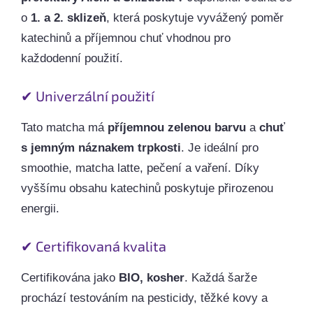
o
1. a 2. sklizeň
, která poskytuje vyvážený poměr
katechinů a příjemnou chuť vhodnou pro
každodenní použití.
✔ Univerzální použití
Tato matcha má
příjemnou zelenou barvu
a
chuť
s jemným náznakem trpkosti
. Je ideální pro
smoothie, matcha latte, pečení a vaření. Díky
vyššímu obsahu katechinů poskytuje přirozenou
energii.
✔ Certifikovaná kvalita
Certifikována jako
BIO, kosher
. Každá šarže
prochází testováním na pesticidy, těžké kovy a