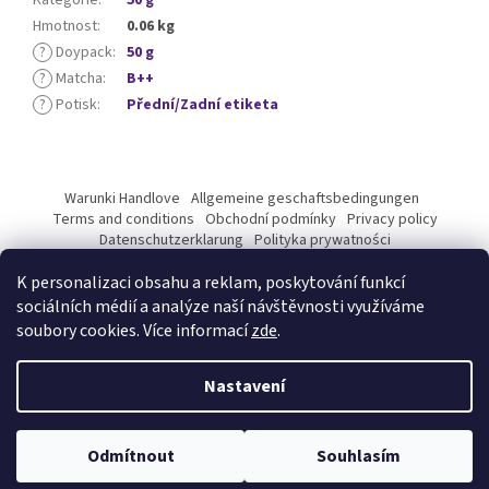
Kategorie
:
50 g
Hmotnost
:
0.06 kg
?
Doypack
:
50 g
?
Matcha
:
B++
?
Potisk
:
Přední/Zadní etiketa
Z
á
Warunki Handlove
Allgemeine geschaftsbedingungen
p
Terms and conditions
Obchodní podmínky
Privacy policy
a
Datenschutzerklarung
Polityka prywatności
Podmínky ochrany osobních údajů
t
K personalizaci obsahu a reklam, poskytování funkcí
í
sociálních médií a analýze naší návštěvnosti využíváme
soubory cookies. Více informací
zde
.
Vytvořil Shoptet Premium
Nastavení
Copyright 2026
Kyosun matcha B2B
. Všechna práva vyhrazena.
Odmítnout
Souhlasím
Upravit nastavení cookies