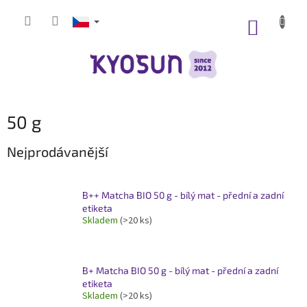
Přejít
na
NÁKUP
obsah
KOŠÍK
50 g
Nejprodávanější
B++ Matcha BIO 50 g - bílý mat - přední a zadní
etiketa
Skladem
(>20 ks)
B+ Matcha BIO 50 g - bílý mat - přední a zadní
etiketa
Skladem
(>20 ks)