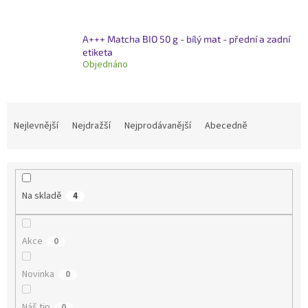
A+++ Matcha BIO 50 g - bílý mat - přední a zadní
etiketa
Objednáno
Ř
a
Nejlevnější
Nejdražší
Nejprodávanější
Abecedně
z
e
n
í
Na skladě
4
p
r
o
Akce
0
d
u
Novinka
k
0
t
ů
Náš tip
0