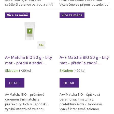
světlejší zelenou barvou a chutí
Vyznačuje se příjemnou zelenou
s výraznější trpkostí.
barvou a chutí s jemným
Certifikovaná BIO, pro výrobce
náznakem trpkosti.
Více za méně
Více za méně
potravin s matchou a domácí
Certifikovaná BIO, kosher,
vaření. Baleno v elegantním
ideální matcha na každodenní
bílém matném doypacku...
pití, vhodná jako ingredience....
A+ Matcha BIO 50 g - bílý
A++ Matcha BIO 50 g - bílý
mat - přední a zadní
mat - přední a zadní
etiketa
etiketa
Skladem
(>20 ks)
Skladem
(>20 ks)
DETAIL
DETAIL
A+ Matcha BIO – prémiová
A++ Matcha BIO – špičková
ceremoniální matcha z
ceremoniální matcha z
prefektury Aichi v Japonsku.
prefektury Aichi v Japonsku.
Vyniká intenzivně zelenou
Vyniká intenzivně zelenou
barvou, jemná chutí a
barvou, jemná chutí a