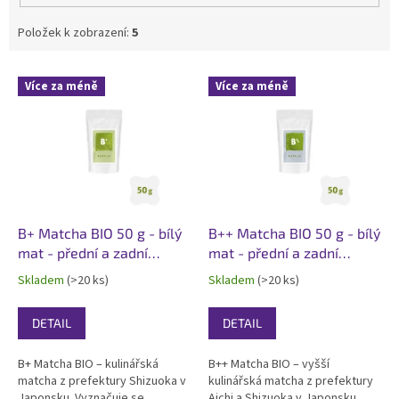
Položek k zobrazení:
5
V
Více za méně
Více za méně
ý
p
i
s
p
r
o
d
B+ Matcha BIO 50 g - bílý
B++ Matcha BIO 50 g - bílý
u
mat - přední a zadní
mat - přední a zadní
k
etiketa
etiketa
Skladem
(>20 ks)
Skladem
(>20 ks)
t
ů
DETAIL
DETAIL
B+ Matcha BIO – kulinářská
B++ Matcha BIO – vyšší
matcha z prefektury Shizuoka v
kulinářská matcha z prefektury
Japonsku. Vyznačuje se
Aichi a Shizuoka v Japonsku.