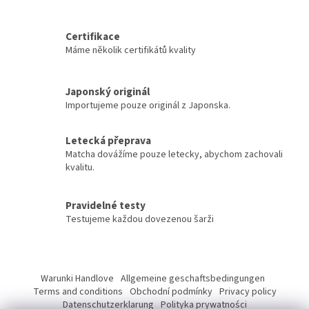
výjimečnou krémovostí.
v
Certifikovaná BIO, kosher,
l
ideální pro matcha na pití a
Certifikace
á
tradiční...
Máme několik certifikátů kvality
d
a
c
í
Japonský originál
p
Importujeme pouze originál z Japonska.
r
v
Letecká přeprava
k
Matcha dovážíme pouze letecky, abychom zachovali
y
kvalitu.
v
ý
p
Pravidelné testy
i
Testujeme každou dovezenou šarži
s
u
Z
á
Warunki Handlove
Allgemeine geschaftsbedingungen
p
Terms and conditions
Obchodní podmínky
Privacy policy
a
Datenschutzerklarung
Polityka prywatności