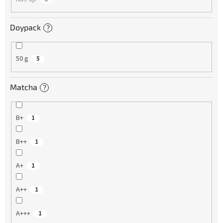
Doypack
?
50 g
5
Matcha
?
B+
1
B++
1
A+
1
A++
1
A+++
1