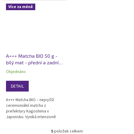
výjimečnou krémovostí.
výjimečnou krémovostí.
Více za méně
Certifikovaná BIO, kosher,
Certifikovaná BIO, kosher,
ideální pro skvělá matcha na pití.
ideální pro matcha na pití a
Baleno v elegantním bílém
tradiční přípravu. Baleno v
matném...
elegantním...
A+++ Matcha BIO 50 g -
bílý mat - přední a zadní
etiketa
Objednáno
DETAIL
A+++ Matcha BIO – nejvyšší
ceremoniální matcha z
prefektury Kagoshima v
Japonsku. Vyniká intenzivně
zelenou barvou, jemně sladká
chuť nejvyšší kvality chutí a
5
položek celkem
O