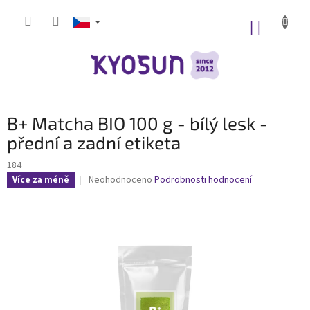
Přejít
na
NÁKUP
obsah
KOŠÍK
B+ Matcha BIO 100 g - bílý lesk -
přední a zadní etiketa
184
Průměrné
Neohodnoceno
Podrobnosti hodnocení
Více za méně
hodnocení
produktu
je
0,0
z
5
hvězdiček.