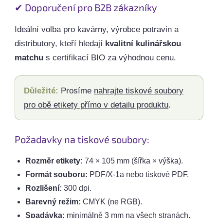
✔ Doporučení pro B2B zákazníky
Ideální volba pro kavárny, výrobce potravin a
distributory, kteří hledají
kvalitní kulinářskou
matchu
s certifikací BIO za výhodnou cenu.
Důležité:
Prosíme
nahrajte tiskové soubory
pro obě etikety přímo v detailu produktu
.
Požadavky na tiskové soubory:
Rozměr etikety:
74 × 105 mm (šířka × výška).
Formát souboru:
PDF/X-1a nebo tiskové PDF.
Rozlišení:
300 dpi.
Barevný režim:
CMYK (ne RGB).
Spadávka:
minimálně 3 mm na všech stranách.