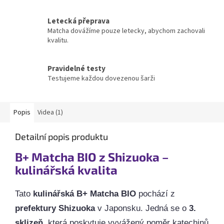
Letecká přeprava
Matcha dovážíme pouze letecky, abychom zachovali
kvalitu.
Pravidelné testy
Testujeme každou dovezenou šarži
Popis
Videa (1)
Detailní popis produktu
B+ Matcha BIO z Shizuoka –
kulinářská kvalita
Tato
kulinářská B+ Matcha BIO
pochází z
prefektury Shizuoka
v Japonsku. Jedná se o
3.
sklizeň
, která poskytuje vyvážený poměr katechinů