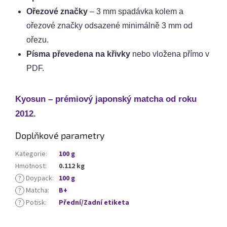
Ořezové značky
– 3 mm spadávka kolem a
ořezové značky odsazené minimálně 3 mm od
ořezu.
Písma převedena na křivky
nebo vložena přímo v
PDF.
Kyosun – prémiový japonský matcha od roku
2012.
Doplňkové parametry
Kategorie
:
100 g
Hmotnost
:
0.112 kg
?
Doypack
:
100 g
?
Matcha
:
B+
?
Potisk
:
Přední/Zadní etiketa