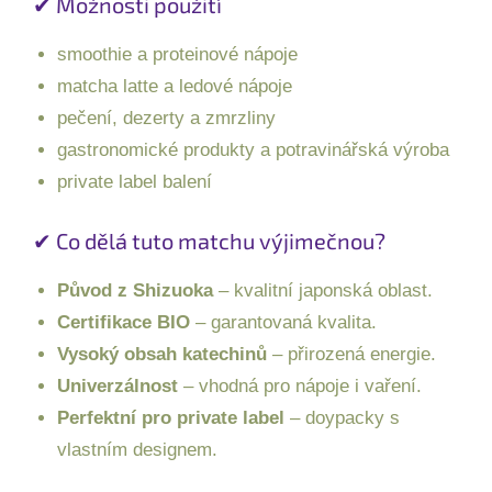
✔ Možnosti použití
smoothie a proteinové nápoje
matcha latte a ledové nápoje
pečení, dezerty a zmrzliny
gastronomické produkty a potravinářská výroba
private label balení
✔ Co dělá tuto matchu výjimečnou?
Původ z Shizuoka
– kvalitní japonská oblast.
Certifikace BIO
– garantovaná kvalita.
Vysoký obsah katechinů
– přirozená energie.
Univerzálnost
– vhodná pro nápoje i vaření.
Perfektní pro private label
– doypacky s
vlastním designem.