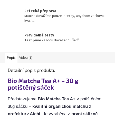
Letecká přeprava
Matcha dovážíme pouze letecky, abychom zachovali
kvalitu.
Pravidelné testy
Testujeme každou dovezenou šarži
Popis
Videa (1)
Detailní popis produktu
Bio Matcha Tea A+ – 30 g
potištěný sáček
Představujeme
Bio Matcha Tea A+
v potištěném
30g sáčku –
kvalitní organickou matchu
z
prefektury Aichi
. Je vyráběna z
první sklizně
.