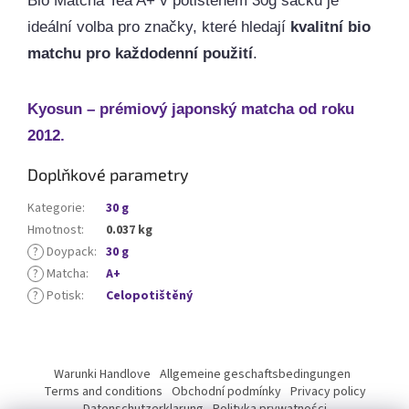
Bio Matcha Tea A+ v potištěném 30g sáčku je
ideální volba pro značky, které hledají
kvalitní bio
matchu pro každodenní použití
.
Kyosun – prémiový japonský matcha od roku
2012.
Doplňkové parametry
Kategorie
:
30 g
Hmotnost
:
0.037 kg
?
Doypack
:
30 g
?
Matcha
:
A+
?
Potisk
:
Celopotištěný
Z
á
Warunki Handlove
Allgemeine geschaftsbedingungen
p
Terms and conditions
Obchodní podmínky
Privacy policy