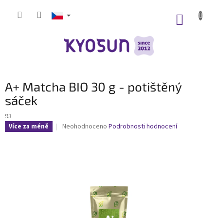
Přejít
na
NÁKUP
obsah
KOŠÍK
A+ Matcha BIO 30 g - potištěný
sáček
93
Průměrné
Neohodnoceno
Podrobnosti hodnocení
Více za méně
hodnocení
produktu
je
0,0
z
5
hvězdiček.