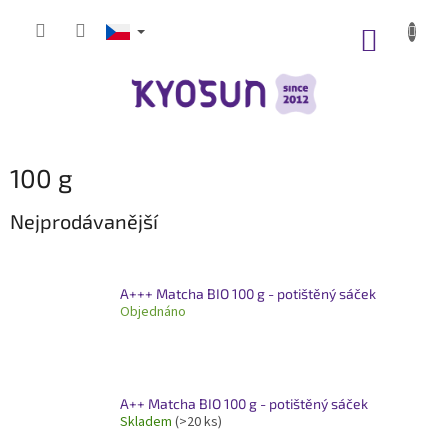
Přejít
na
NÁKUP
obsah
KOŠÍK
100 g
Nejprodávanější
A+++ Matcha BIO 100 g - potištěný sáček
Objednáno
A++ Matcha BIO 100 g - potištěný sáček
Skladem
(>20 ks)