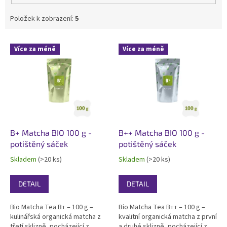
Položek k zobrazení:
5
V
Více za méně
Více za méně
ý
p
i
s
p
r
o
d
B+ Matcha BIO 100 g -
B++ Matcha BIO 100 g -
u
potištěný sáček
potištěný sáček
k
Skladem
(>20 ks)
Skladem
(>20 ks)
t
ů
DETAIL
DETAIL
Bio Matcha Tea B+ – 100 g –
Bio Matcha Tea B++ – 100 g –
kulinářská organická matcha z
kvalitní organická matcha z první
třetí sklizně, pocházející z
a druhé sklizně, pocházející z