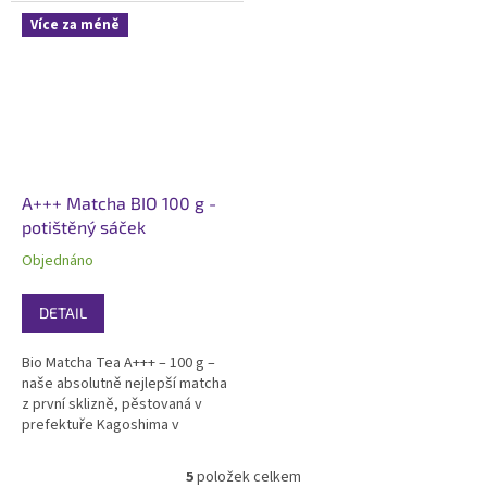
výborným obsahem
chutí, sytě zelenou barvou a
Více za méně
aminokyselin. Certifikovaná bio
vysokým obsahem
a košer. Dodáváno v potištěném
aminokyselin. Certifikovaná bio
100g sáčku –...
a košer. Dodáváno v...
A+++ Matcha BIO 100 g -
potištěný sáček
Objednáno
DETAIL
Bio Matcha Tea A+++ – 100 g –
naše absolutně nejlepší matcha
z první sklizně, pěstovaná v
prefektuře Kagoshima v
Japonsku. Vyniká jemnou
sladkou chutí nejvyšší kvality,
5
položek celkem
O