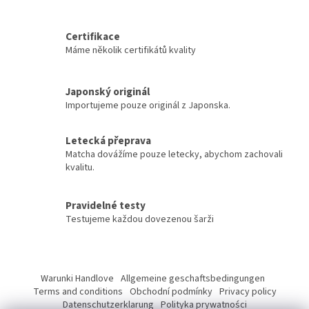
maximálním obsahem
v
aminokyselin a energie.
l
Certifikovaná bio a košer.
Certifikace
á
Dodáváno...
Máme několik certifikátů kvality
d
a
c
í
Japonský originál
p
Importujeme pouze originál z Japonska.
r
v
Letecká přeprava
k
Matcha dovážíme pouze letecky, abychom zachovali
y
kvalitu.
v
ý
p
Pravidelné testy
i
Testujeme každou dovezenou šarži
s
u
Z
á
Warunki Handlove
Allgemeine geschaftsbedingungen
p
Terms and conditions
Obchodní podmínky
Privacy policy
a
Datenschutzerklarung
Polityka prywatności