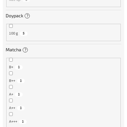
Doypack
?
100 g
5
Matcha
?
B+
1
B++
1
A+
1
A++
1
A+++
1