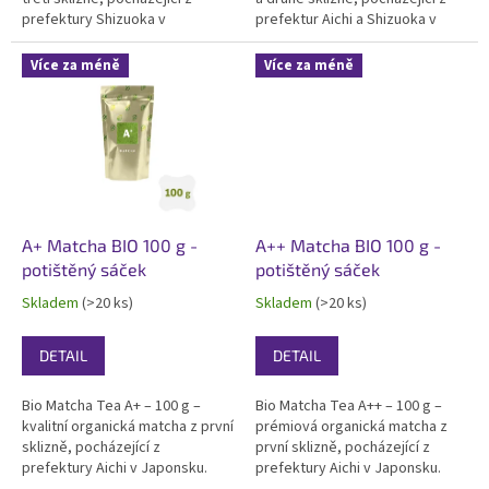
prefektury Shizuoka v
prefektur Aichi a Shizuoka v
Japonsku. Vyznačuje se
Japonsku. Vyniká jemnou chutí s
výraznou chutí s vyšším
mírným náznakem trpkosti a
Více za méně
Více za méně
náznakem trpkosti a dobrým
vysokým obsahem antioxidantů.
obsahem antioxidantů.
Certifikovaná bio a košer.
Certifikovaná bio. Dodáváno v
Dodáváno...
potištěném...
A+ Matcha BIO 100 g -
A++ Matcha BIO 100 g -
potištěný sáček
potištěný sáček
Skladem
(>20 ks)
Skladem
(>20 ks)
DETAIL
DETAIL
Bio Matcha Tea A+ – 100 g –
Bio Matcha Tea A++ – 100 g –
kvalitní organická matcha z první
prémiová organická matcha z
sklizně, pocházející z
první sklizně, pocházející z
prefektury Aichi v Japonsku.
prefektury Aichi v Japonsku.
Vyniká jemnou, lahodnou chutí a
Vyniká jemnou, harmonickou