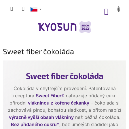
Přejít
na
NÁKUP
obsah
KOŠÍK
Sweet fiber čokoláda
Sweet fiber čokoláda
Čokoláda v chytřejším provedení. Patentovaná
receptura
Sweet Fiber®
nahrazuje přidaný cukr
přírodní
vlákninou z kořene čekanky
– čokoláda si
zachovává plnou, bohatou sladkost, a přitom nabízí
výrazně vyšší obsah vlákniny
než běžná čokoláda.
Bez přidaného cukru*
, bez umělých sladidel jako