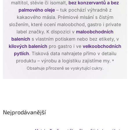
maltitol, stévie či isomalt,
bez konzervantů a bez
palmového oleje
– tuk pochází výhradně z
kakaového másla. Prémiové mlsání s čistým
složením, které ocení maloobchod, gastro i private
label značky. K dispozici v
maloobchodních
baleních
s vlastním potiskem nebo bez etikety, v
kilových baleních
pro gastro i ve
velkoobchodních
pytlích
. Tisková data nahrajete přímo v detailu
produktu – výrobu a logistiku zajistíme my.
*
Obsahuje přirozeně se vyskytující cukry.
Nejprodávanější