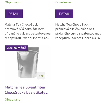
k
g
zadní etiketou 70 g
Objednáno
Objednáno
t
ů
DETAIL
DETAIL
Matcha Tea ChocoStick –
Matcha Tea ChocoStick –
prémiová bílá čokoláda bez
prémiová bílá čokoláda bez
přidaného cukru s patentovanou
přidaného cukru s patentovanou
recepturou Sweet Fiber® a 4 %
recepturou Sweet Fiber® a 4 %
pravé japonské matchy. Přidaný
pravé japonské matchy. Přidaný
cukr nahrazuje vláknina z kořene
cukr nahrazuje vláknina z kořene
Více za méně
čekanky – 34 g vlákniny na 100 g.
čekanky – 34 g vlákniny na 100 g.
Sytě zelené sekané kousky pro
Sytě zelené sekané kousky pro
vědomé...
vědomé...
Matcha Tea Sweet fiber
ChocoSticks bez etikety 1
kg
Objednáno