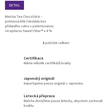
DETAIL
Matcha Tea ChocoStick –
prémiová bílá čokoláda bez
přidaného cukru s patentovanou
recepturou Sweet Fiber® a 4 %
pravé japonské matchy. Přidaný
cukr nahrazuje vláknina z kořene
3
položek celkem
O
čekanky – 34 g vlákniny na 100 g.
v
Sytě zelené sekané kousky pro
l
vědomé...
Certifikace
á
Máme několik certifikátů kvality
d
a
c
í
Japonský originál
p
Importujeme pouze originál z Japonska.
r
v
Letecká přeprava
k
Matcha dovážíme pouze letecky, abychom zachovali
y
kvalitu.
v
ý