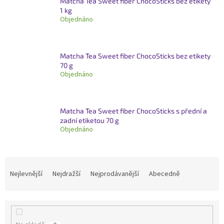
Matcha Tea Sweet fiber ChocoSticks bez etikety
1 kg
Objednáno
Matcha Tea Sweet fiber ChocoSticks bez etikety
70 g
Objednáno
Matcha Tea Sweet fiber ChocoSticks s přední a
zadní etiketou 70 g
Objednáno
Ř
a
Nejlevnější
Nejdražší
Nejprodávanější
Abecedně
z
e
n
í