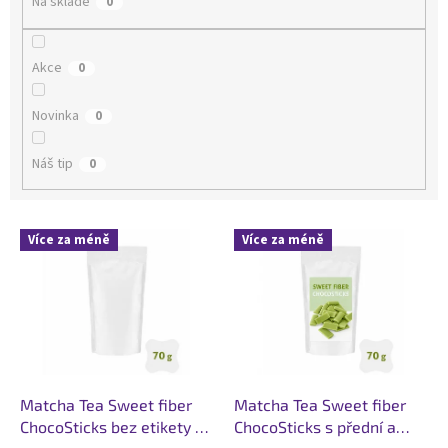
Na skladě
0
p
r
o
Akce
0
d
u
Novinka
k
0
t
ů
Náš tip
0
V
Více za méně
Více za méně
ý
p
i
s
p
r
o
d
Matcha Tea Sweet fiber
Matcha Tea Sweet fiber
u
ChocoSticks bez etikety 70
ChocoSticks s přední a